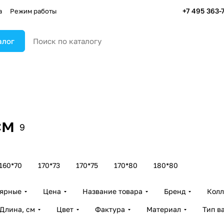
+7 495 363-
а
Режим работы
алог
см
9
160*70
170*73
170*75
170*80
180*80
лярные
Цена
Название товара
Бренд
Колл
Длина, см
Цвет
Фактура
Материал
Тип в