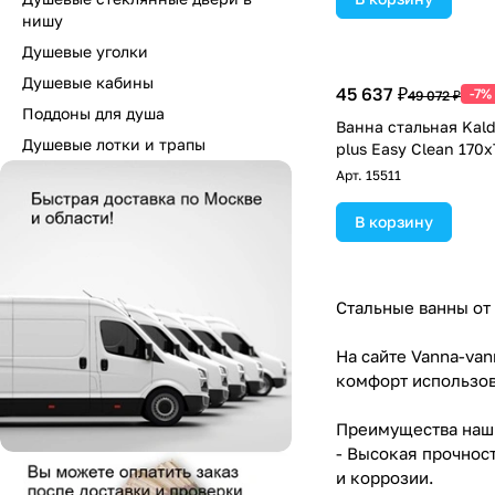
нишу
Душевые уголки
Душевые кабины
45 637 ₽
-7%
49 072 ₽
Поддоны для душа
Ванна стальная Kald
Душевые лотки и трапы
plus Easy Clean 170x
Арт.
15511
В корзину
Стальные ванны от 
На сайте Vanna-van
комфорт использов
Преимущества наши
- Высокая прочнос
и коррозии.