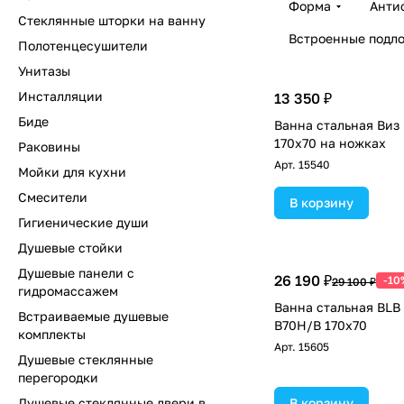
Форма
Анти
Стеклянные шторки на ванну
Встроенные подл
Полотенцесушители
Унитазы
Инсталляции
13 350 ₽
Биде
Ванна стальная Виз
170x70 на ножках
Раковины
Арт.
15540
Мойки для кухни
Смесители
В корзину
Гигиенические души
Душевые стойки
Душевые панели с
26 190 ₽
-10
29 100 ₽
гидромассажем
Ванна стальная BLB 
Встраиваемые душевые
B70H/B 170х70
комплекты
Арт.
15605
Душевые стеклянные
перегородки
Душевые стеклянные двери в
В корзину