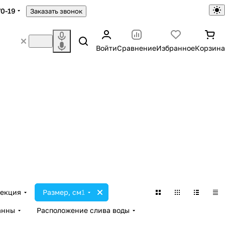
70-19
Заказать звонок
Войти
Сравнение
Избранное
Корзина
екция
Размер, см
1
анны
Расположение слива воды