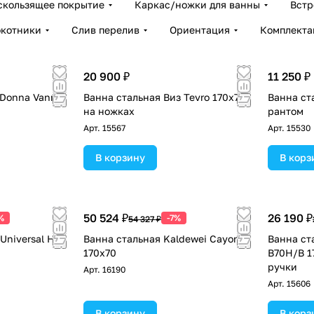
скользящее покрытие
Каркас/ножки для ванны
Встр
окотники
Слив перелив
Ориентация
Комплекта
20 900 ₽
11 250 ₽
 Donna Vanna
Ванна стальная Виз Tevro 170x70
Ванна ст
на ножках
рантом
Арт.
15567
Арт.
15530
В корзину
В корз
50 524 ₽
26 190 ₽
%
-7%
54 327 ₽
Universal HG
Ванна стальная Kaldewei Cayono
Ванна ст
170x70
B70H/B 1
ручки
Арт.
16190
Арт.
15606
В корзину
В корз