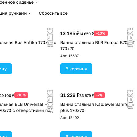
оенное сиденье
ция ручками
Сбросить все
13 185 ₽
-10%
14 650 ₽
альная Виз Antika 170x70 с
Ванна стальная BLB Europa B70E/T
170х70
Арт.
15587
ину
В корзину
31 228 ₽
-10%
-7%
29 100 ₽
33 579 ₽
альная BLB Universal HG
Ванна стальная Kaldewei Saniform
70х70 с отверстиями под
plus 170x70
Арт.
15492
ину
В корзину