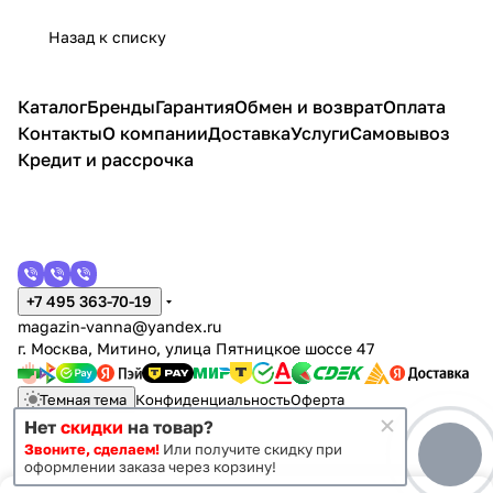
проф
ль
проф
35P0
ль
ое
й,
0
о
иль
черны
иль
1-80
Назад к списку
тонир
1.
м
черн
й,
черн
Fixed
ованн
0
ый
тонир
ый
проф
ая
8
ованн
иль
Каталог
Бренды
Гарантия
Обмен и возврат
Оплата
7.
ая
хром
C
Контакты
О компании
Доставка
Услуги
Самовывоз
H
Кредит и рассрочка
+7 495 363-70-19
magazin-vanna@yandex.ru
г. Москва, Митино, улица Пятницкое шоссе 47
Темная тема
Конфиденциальность
Оферта
Нет
скидки
на товар?
Звоните, сделаем!
Или получите скидку при
© 2011 - 2026 Vanna-vanna.ru
оформлении заказа через корзину!