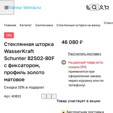
Стекл
Главная
Каталог
Сантехника
Стеклянные шторки на ванну
15%
46 080 ₽
Стеклянная шторка
WasserKraft
Рассчитать доставку
Schunter 82S02-80F
На данный товар есть
с фиксатором,
скидка 15%
профиль золото
применится при
оформлении заказа
матовое
через корзину или по
телефону!
Скидка 15% в подарок!
Арт.
40813
Товар участвует в акции
Бесплатная доставка