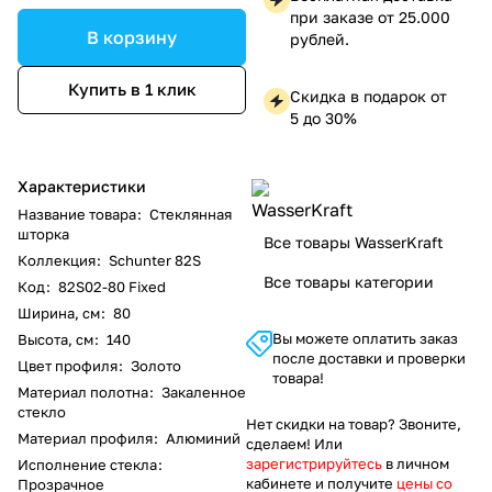
при заказе от 25.000
В корзину
рублей.
Купить в 1 клик
Скидка в подарок от
5 до 30%
Характеристики
Название товара
:
Стеклянная
шторка
Все товары WasserKraft
Коллекция
:
Schunter 82S
Все товары категории
Код
:
82S02-80 Fixed
Ширина, см
:
80
Вы можете оплатить заказ
Высота, см
:
140
после доставки и проверки
Цвет профиля
:
Золото
товара!
Материал полотна
:
Закаленное
стекло
Нет скидки на товар? Звоните,
Материал профиля
:
Алюминий
сделаем! Или
зарегистрируйтесь
в личном
Исполнение стекла
:
кабинете и получите
цены со
Прозрачное