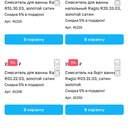
Смеситель для ванны Raglo
Смеситель для ванны
R51.30.03, золотой сатин
напольный Raglo R20.33.03,
золотой сатин
Скидка 5% в подарок!
Скидка 5% в подарок!
Арт.
41219
Арт.
41216
В корзину
В корзину
5%
5%
23 885 ₽
19 695 ₽
Смеситель для ванны Raglo
Смеситель на борт ванны
R01.22.03, золотой сатин
Raglo R03.31.03, сатин
золотой
Скидка 5% в подарок!
Скидка 5% в подарок!
Арт.
41206
Арт.
41150
В корзину
В корзину