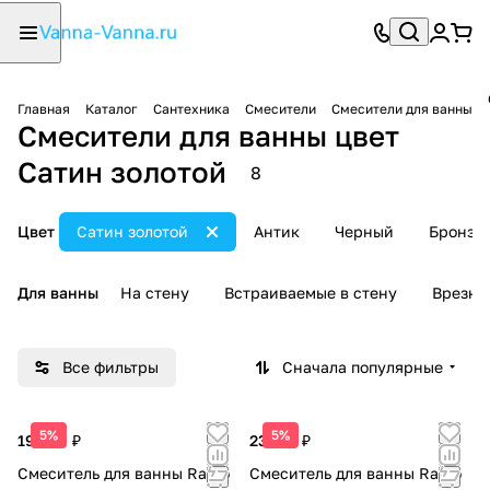
Главная
Каталог
Сантехника
Смесители
Смесители для ванны
Смесители для ванны цвет
Сатин золотой
8
Цвет
Сатин золотой
Антик
Черный
Бронза
Для ванны
На стену
Встраиваемые в стену
Врезны
Все фильтры
Сначала популярные
5%
5%
19 659 ₽
23 837 ₽
Смеситель для ванны Raglo
Смеситель для ванны Raglo