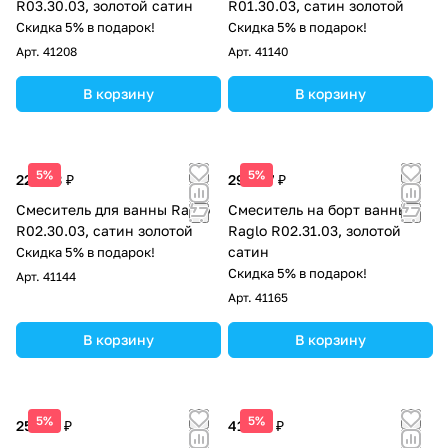
R03.30.03, золотой сатин
R01.30.03, сатин золотой
Скидка 5% в подарок!
Скидка 5% в подарок!
Арт.
41208
Арт.
41140
В корзину
В корзину
5%
5%
22 993 ₽
29 607 ₽
Смеситель для ванны Raglo
Смеситель на борт ванны
R02.30.03, сатин золотой
Raglo R02.31.03, золотой
сатин
Скидка 5% в подарок!
Скидка 5% в подарок!
Арт.
41144
Арт.
41165
В корзину
В корзину
5%
5%
25 129 ₽
41 821 ₽