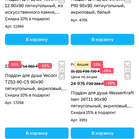
12 90х90 пятиугольный, из
P91 90х90 пятиугольный,
искусственного камня,
акриловый, белый
белый
Скидка 10% в подарок!
Арт.
4705
Арт.
11984
В корзину
В корзину
10%
Розничная цена
Акция
15%
13 464 ₽
-10%
14 960 ₽
-15%
31 221 ₽
36 730 ₽
Поддон для душа Veconi
Цена по акции
TZ53-90-C5 90х90
24 976 ₽
-15%
29 384 ₽
пятиугольный, акриловый,
Поддон для душа WasserKraft
белый
Скидка 10% в подарок!
Isen 26T11 90х90
Арт.
17268
пятиугольный, акриловый,
белый
Скидка 15% в подарок!
Арт.
3951
В корзину
В корзину