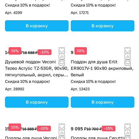
белый
черный
Скидка 10% в подарок!
Скидка 10% в подарок!
Арт.
4299
Арт.
17271
В корзину
В корзину
10%
10%
14 929 ₽
-10%
9 420 ₽
16 588 ₽
Душевой поддон Veconi
Поддон для душа Erlit
Tezeo Acrylic TZ-53GR, 90х90,
ER9017V-1 90х90 акриловый,
пятиугольный, акрил, серый
белый
матовый
Скидка 10% в подарок!
Скидка 10% в подарок!
Арт.
28992
Арт.
13423
В корзину
В корзину
10%
15 199 ₽
-10%
9 095 ₽
-15%
16 888 ₽
10 700 ₽
Поддон для душа Veconi TZ-
Поддон для душа Ceruttispa