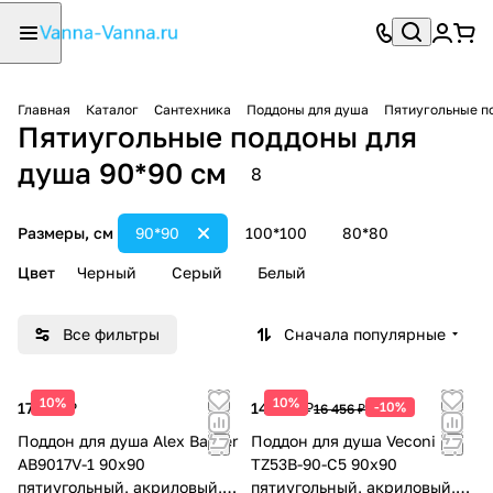
Главная
Каталог
Сантехника
Поддоны для душа
Пятиугольные п
Пятиугольные поддоны для
душа 90*90 см
8
Размеры, см
90*90
100*100
80*80
Цвет
Черный
Серый
Белый
Все фильтры
Сначала популярные
10%
10%
17 729 ₽
14 810 ₽
-10%
16 456 ₽
Поддон для душа Aleх Baitler
Поддон для душа Veconi
AB9017V-1 90х90
TZ53B-90-C5 90х90
пятиугольный, акриловый,
пятиугольный, акриловый,