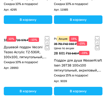
белый
белый
Скидка 10% в подарок!
Скидка 10% в подарок!
Арт.
4295
Арт.
11985
В корзину
В корзину
10%
Розничная цена
Акция
15%
18 518 ₽
-10%
20 576 ₽
-15%
35 751 ₽
42 060 ₽
Душевой поддон Veconi
Цена по акции
Tezeo Acrylic TZ-53GR,
28 601 ₽
-15%
33 648 ₽
100х100, пятиугольный,
Поддон для душа WasserKraft
акрил, серый матовый
Скидка 10% в подарок!
Isen 26T38 100х100
Арт.
28993
пятиугольный, акриловый,
белый
Скидка 15% в подарок!
Арт.
9039
В корзину
В корзину