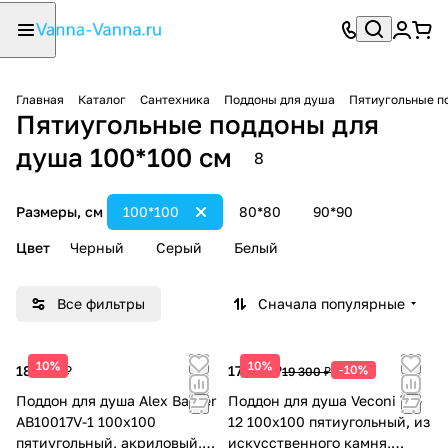
Главная
Каталог
Сантехника
Поддоны для душа
Пятиугольные п
Пятиугольные поддоны для
душа 100*100 см
8
Размеры, см
100*100
80*80
90*90
Цвет
Черный
Серый
Белый
Все фильтры
Сначала популярные
10%
10%
18 567 ₽
17 370 ₽
-10%
19 300 ₽
Поддон для душа Aleх Baitler
Поддон для душа Veconi TZ-
AB10017V-1 100х100
12 100х100 пятиугольный, из
пятиугольный, акриловый,
искусственного камня,