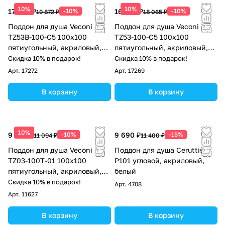
10%
10%
17 885 ₽
-10%
16 259 ₽
-10%
19 872 ₽
18 065 ₽
Поддон для душа Veconi
Поддон для душа Veconi
TZ53B-100-C5 100х100
TZ53-100-C5 100х100
пятиугольный, акриловый,
пятиугольный, акриловый,
черный
белый
Скидка 10% в подарок!
Скидка 10% в подарок!
Арт.
17272
Арт.
17269
В корзину
В корзину
10%
9 985 ₽
-10%
9 690 ₽
-15%
11 094 ₽
11 400 ₽
Поддон для душа Veconi
Поддон для душа Ceruttispa
TZ03-100T-01 100х100
P101 угловой, акриловый,
пятиугольный, акриловый,
белый
белый
Скидка 10% в подарок!
Арт.
4708
Арт.
11627
В корзину
В корзину