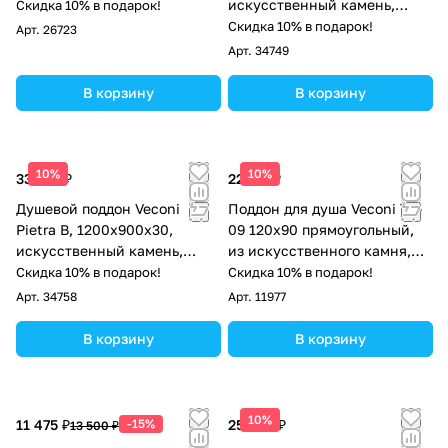
искусственный камень,
Скидка 10% в подарок!
белый
Скидка 10% в подарок!
Арт.
26723
Арт.
34749
В корзину
В корзину
10%
10%
33 015 ₽
22 177 ₽
Душевой поддон Veconi
Поддон для душа Veconi TZ-
Pietra B, 1200x900x30,
09 120х90 прямоугольный,
искусственный камень,
из искусственного камня,
черный
белый
Скидка 10% в подарок!
Скидка 10% в подарок!
Арт.
34758
Арт.
11977
В корзину
В корзину
10%
11 475 ₽
-15%
25 500 ₽
13 500 ₽