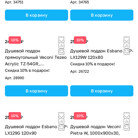
Арт.
34751
Арт.
34765
В корзину
В корзину
10%
10%
24 044 ₽
25 500 ₽
Душевой поддон
Душевой поддон Esbano ESP-
прямоугольный Veconi Tezeo
LX129W 120х80
Acrylic TZ-54GR,
Скидка 10% в подарок!
1200x900x150, акрил, серый
Скидка 10% в подарок!
Арт.
26722
матовый
Арт.
28990
В корзину
В корзину
10%
10%
25 500 ₽
29 179 ₽
Душевой поддон Esbano ESP-
Душевой поддон Veconi
LX129G 120х90
Pietra W, 1000x900x30,