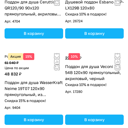
Поддон для душа Ceruttispa
Душевой поддон Esbano ESP-
QR120/90 90х120
LX129B 120х80
прямоугольный, акриловый,
Скидка 10% в подарок!
белый
Арт.
26724
Арт.
4704
В корзину
В корзину
Розничная цена
Акция
15%
10%
22 356 ₽
61 040 ₽
Поддон для душа Veconi TZ-
Цена по акции
54B 120х90 прямоугольный,
48 832 ₽
акриловый, черный
Поддон для душа WasserKraft
Скидка 10% в подарок!
Neime 19T07 120х90
Арт.
17280
прямоугольный, из
искусственного камня,
Скидка 15% в подарок!
черный мрамор
Арт.
9404
В корзину
В корзину