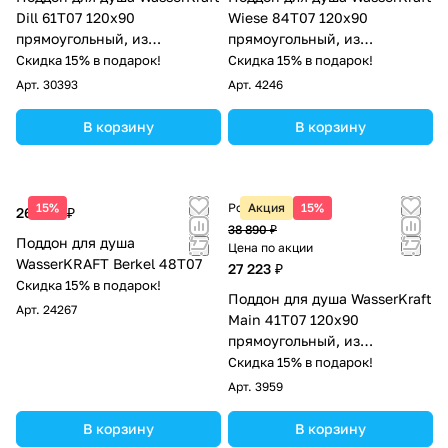
Dill 61T07 120х90
Wiese 84T07 120х90
прямоугольный, из
прямоугольный, из
искусственного камня,
искусственного камня,
Скидка 15% в подарок!
Скидка 15% в подарок!
черный матовый
серый матовый
Арт.
30393
Арт.
4246
В корзину
В корзину
15%
Розничная цена
Акция
15%
26 390 ₽
38 890 ₽
Поддон для душа
Цена по акции
WasserKRAFT Berkel 48T07
27 223 ₽
Скидка 15% в подарок!
Поддон для душа WasserKraft
Арт.
24267
Main 41T07 120х90
прямоугольный, из
стеклопластика, белый
Скидка 15% в подарок!
камень
Арт.
3959
В корзину
В корзину