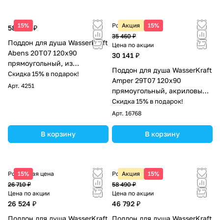
15%
Розничная цена
Акция
15%
58 490 ₽
35 460 ₽
Поддон для душа WasserKraft
Цена по акции
Abens 20T07 120х90
30 141 ₽
прямоугольный, из
Поддон для душа WasserKraft
искусственного камня,
Скидка 15% в подарок!
Amper 29T07 120х90
черный матовый
Арт.
4251
прямоугольный, акриловый,
белый
Скидка 15% в подарок!
Арт.
16768
В корзину
В корзину
Розничная цена
15%
Розничная цена
Акция
15%
26 710 ₽
58 490 ₽
Цена по акции
Цена по акции
26 524 ₽
46 792 ₽
Поддон для душа WasserKraft
Поддон для душа WasserKraft