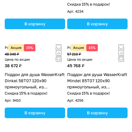
искусственного камня,
Скидка 15% в подарок!
белый мрамор
Арт.
4234
В корзину
В корзину
Розничная цена
Акция
15%
Розничная цена
Акция
15%
48 340 ₽
57 210 ₽
Цена по акции
Цена по акции
38 672 ₽
45 768 ₽
Поддон для душа WasserKraft
Поддон для душа WasserKraft
Dinkel 58T07 120х90
Mindel 85T07 120х90
прямоугольный, из
прямоугольный, из
искусственного камня,
искусственного камня,
Скидка 15% в подарок!
Скидка 15% в подарок!
белый глянец
белый матовый
Арт.
9410
Арт.
4256
В корзину
В корзину