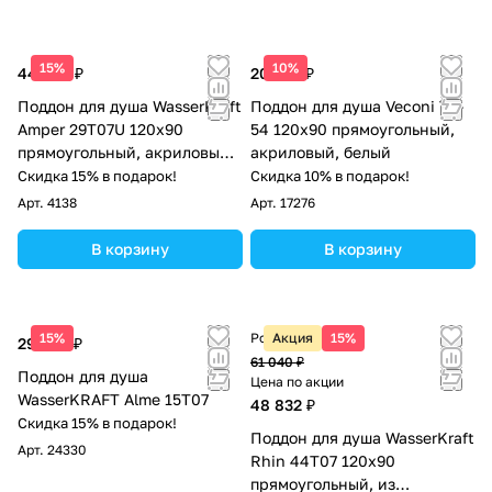
15%
10%
44 930 ₽
20 324 ₽
Поддон для душа WasserKraft
Поддон для душа Veconi TZ-
Amper 29T07U 120х90
54 120х90 прямоугольный,
прямоугольный, акриловый,
акриловый, белый
белый
Скидка 15% в подарок!
Скидка 10% в подарок!
Арт.
4138
Арт.
17276
В корзину
В корзину
15%
Розничная цена
Акция
15%
29 360 ₽
61 040 ₽
Поддон для душа
Цена по акции
WasserKRAFT Alme 15T07
48 832 ₽
Скидка 15% в подарок!
Поддон для душа WasserKraft
Арт.
24330
Rhin 44T07 120х90
прямоугольный, из