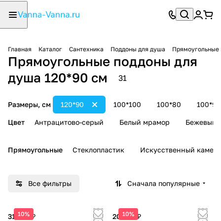
Главная
Каталог
Сантехника
Поддоны для душа
Прямоугольные 
Прямоугольные поддоны для
душа 120*90 см
31
Размеры, см
120*90
100*100
100*80
100*90
Цвет
Антрацитово-серый
Белый мрамор
Бежевый 
Прямоугольные
Стеклопластик
Искусственный камен
Все фильтры
Сначала популярные
10%
10%
31 097 ₽
20 365 ₽