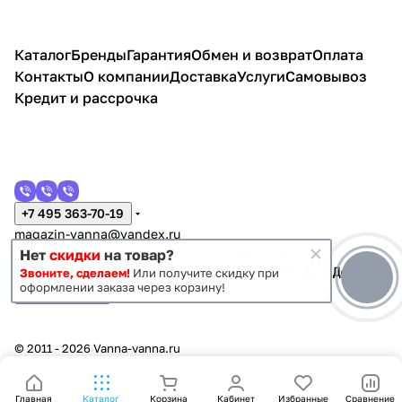
Каталог
Бренды
Гарантия
Обмен и возврат
Оплата
Контакты
О компании
Доставка
Услуги
Самовывоз
Кредит и рассрочка
+7 495 363-70-19
magazin-vanna@yandex.ru
г. Москва, Митино, улица Пятницкое шоссе 47
Нет
скидки
на товар?
Звоните, сделаем!
Или получите скидку при
оформлении заказа через корзину!
Темная тема
Конфиденциальность
Оферта
© 2011 - 2026 Vanna-vanna.ru
Главная
Каталог
Корзина
Кабинет
Избранные
Сравнение