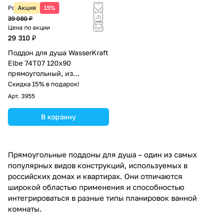
Розничная цена
Акция
15%
39 080 ₽
Цена по акции
29 310 ₽
Поддон для душа WasserKraft
Elbe 74T07 120х90
прямоугольный, из
стеклопластика, черный
Скидка 15% в подарок!
Арт.
3955
В корзину
Прямоугольные поддоны для душа – один из самых
популярных видов конструкций, используемых в
российских домах и квартирах. Они отличаются
широкой областью применения и способностью
интегрироваться в разные типы планировок ванной
комнаты.