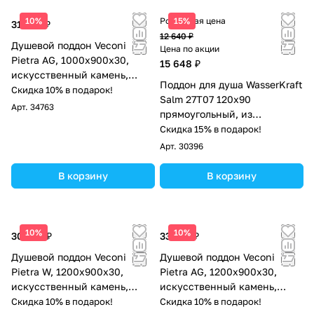
10%
Розничная цена
15%
31 097 ₽
12 640 ₽
Душевой поддон Veconi
Цена по акции
Pietra AG, 1000x900x30,
15 648 ₽
искусственный камень,
Поддон для душа WasserKraft
антрацитово-серый
Скидка 10% в подарок!
Salm 27T07 120х90
Арт.
34763
прямоугольный, из
искусственного камня,
Скидка 15% в подарок!
белый
Арт.
30396
В корзину
В корзину
10%
10%
30 823 ₽
33 015 ₽
Душевой поддон Veconi
Душевой поддон Veconi
Pietra W, 1200x900x30,
Pietra AG, 1200x900x30,
искусственный камень,
искусственный камень,
белый
антрацитово-серый
Скидка 10% в подарок!
Скидка 10% в подарок!