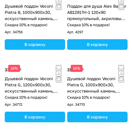
Душевой поддон Veconi
Поддон для душа Aleх Baitler
Pietra B, 1000x900x30,
AB12917H-1 120х90
искусственный камень,
прямоугольный, акриловый,
черный
белый
Скидка 10% в подарок!
Скидка 10% в подарок!
Арт.
34756
Арт.
4297
В корзину
В корзину
10%
10%
33 015 ₽
31 097 ₽
Душевой поддон Veconi
Душевой поддон Veconi
Pietra G, 1200x900x30,
Pietra G, 1000x900x30,
искусственный камень,
искусственный камень,
серый
серый
Скидка 10% в подарок!
Скидка 10% в подарок!
Арт.
34772
Арт.
34770
В корзину
В корзину