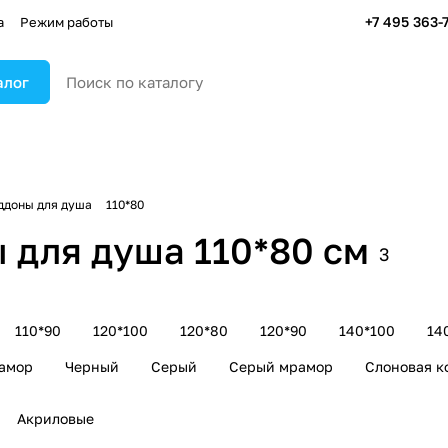
+7 495 363-
а
Режим работы
алог
ддоны для душа
110*80
 для душа 110*80 см
3
110*90
120*100
120*80
120*90
140*100
14
амор
Черный
Серый
Серый мрамор
Слоновая к
Акриловые