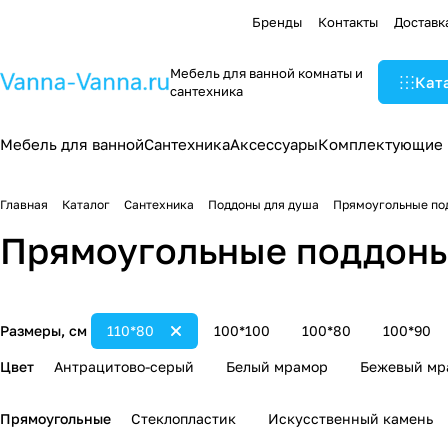
Бренды
Контакты
Доставк
Мебель для ванной комнаты и
Кат
сантехника
Мебель для ванной
Сантехника
Аксессуары
Комплектующие
Главная
Каталог
Сантехника
Поддоны для душа
Прямоугольные по
Прямоугольные поддоны
Размеры, см
110*80
100*100
100*80
100*90
Цвет
Антрацитово-серый
Белый мрамор
Бежевый мр
Прямоугольные
Стеклопластик
Искусственный камень