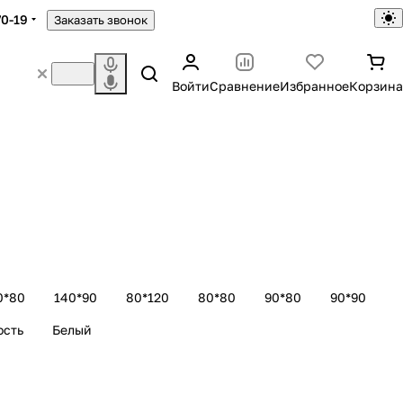
70-19
Заказать звонок
Войти
Сравнение
Избранное
Корзина
0*80
140*90
80*120
80*80
90*80
90*90
ость
Белый