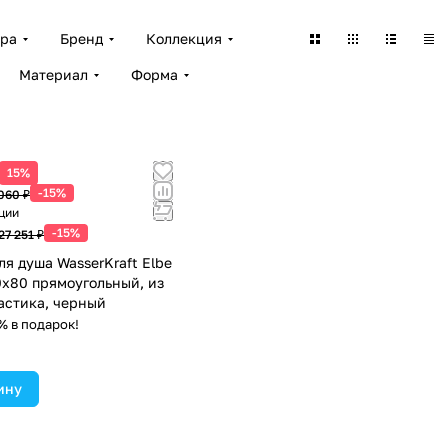
ара
Бренд
Коллекция
Материал
Форма
 цена
15%
-15%
060 ₽
ции
-15%
27 251 ₽
ля душа WasserKraft Elbe
0х80 прямоугольный, из
астика, черный
% в подарок!
ину