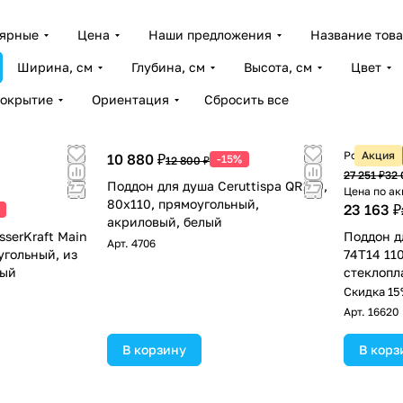
лярные
Цена
Наши предложения
Название тов
Ширина, см
Глубина, см
Высота, см
Цвет
покрытие
Ориентация
Сбросить все
Розничная
Акция
10 880 ₽
-15%
12 800 ₽
27 251 ₽
32 
Поддон для душа Ceruttispa QR110,
Цена по ак
80х110, прямоугольный,
23 163 ₽
акриловый, белый
serKraft Main
Поддон д
Арт.
4706
угольный, из
74T14 11
лый
стеклопл
!
Скидка 15
Арт.
16620
В корзину
В корз