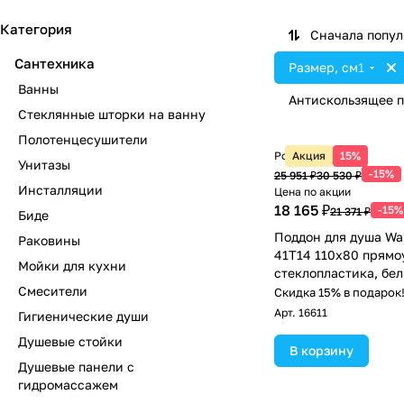
Категория
Сначала попу
Сантехника
Размер, см
1
Ванны
Антискользящее 
Стеклянные шторки на ванну
Полотенцесушители
Розничная цена
Акция
15%
Унитазы
-15%
25 951 ₽
30 530 ₽
Инсталляции
Цена по акции
18 165 ₽
-15%
21 371 ₽
Биде
Поддон для душа Was
Раковины
41T14 110х80 прямо
Мойки для кухни
стеклопластика, бе
Смесители
Скидка 15% в подарок
Арт.
16611
Гигиенические души
Душевые стойки
В корзину
Душевые панели с
гидромассажем