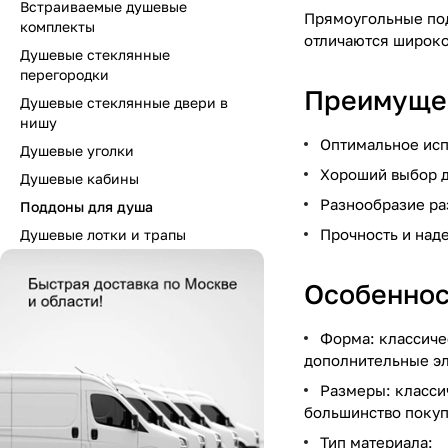
Встраиваемые душевые
Прямоугольные под
комплекты
отличаются широко
Душевые стеклянные
перегородки
Преимущес
Душевые стеклянные двери в
нишу
Оптимальное исп
Душевые уголки
Хороший выбор д
Душевые кабины
Разнообразие ра
Поддоны для душа
Прочность и над
Душевые лотки и трапы
Особеннос
Форма: классиче
дополнительные эл
Размеры: класси
большинство покуп
Тип материала: