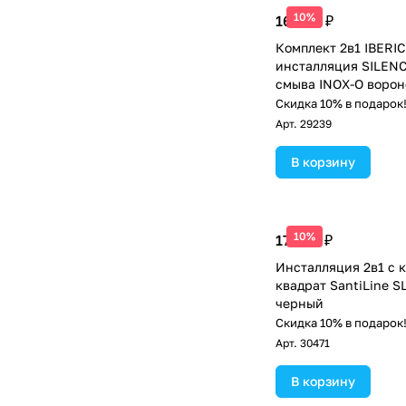
10%
16 670 ₽
Комплект 2в1 IBERI
инсталляция SILENC
смыва INOX-O ворон
(IB001.818)
Скидка 10% в подарок
Арт.
29239
В корзину
10%
17 500 ₽
Инсталляция 2в1 с 
квадрат SantiLine S
черный
Скидка 10% в подарок
Арт.
30471
В корзину