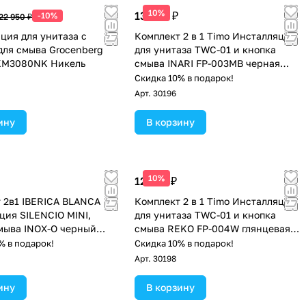
10%
13 350 ₽
-10%
22 950 ₽
ция для унитаза с
Комплект 2 в 1 Timo Инсталляция
для смыва Grocenberg
для унитаза TWC-01 и кнопка
KM3080NK Никель
смыва INARI FP-003MB черная
матовая
Скидка 10% в подарок!
Арт.
30196
ину
В корзину
10%
12 750 ₽
 2в1 IBERICA BLANCA
Комплект 2 в 1 Timo Инсталляция
ция SILENCIO MINI,
для унитаза TWC-01 и кнопка
мыва INOX-O черный
смыва REKO FP-004W глянцевая
(IB.001M.812)
белая
% в подарок!
Скидка 10% в подарок!
Арт.
30198
ину
В корзину