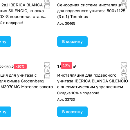
 2в1 IBERICA BLANCA
Сенсорная система инсталляции
ция SILENCIO, кнопка
для подвесного унитаза 500х1125
OX-S вороненая сталь
(3 в 1) Terminus
6.02)
% в подарок!
Арт.
30465
ину
В корзину
10%
18 990 ₽
-10%
22 950 ₽
ция для унитаза с
Инсталляция для подвесного
для смыва Grocenberg
унитаза IBERICA BLANCA SILENCIO
KM3070MG Матовое золото
с пневматическим управлением
Скидка 10% в подарок!
Арт.
33730
ину
В корзину