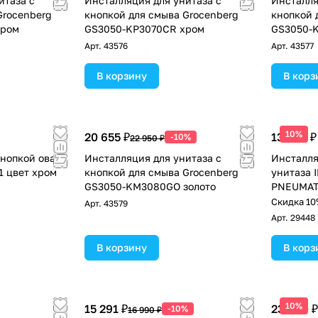
итаза с
Инсталляция для унитаза с
Инсталля
Grocenberg
кнопкой для смыва Grocenberg
кнопкой 
хром
GS3050-KP3070CR хром
GS3050-
Арт.
43576
Арт.
43577
В корзину
В корз
10%
20 655 ₽
13 290 ₽
-10%
22 950 ₽
кнопкой овал
Инсталляция для унитаза с
Инсталля
01 цвет хром
кнопкой для смыва Grocenberg
унитаза 
GS3050-KM3080GO золото
PNEUMAT
!
пневмат
Скидка 10
Арт.
43579
(IB.800A
Арт.
29448
В корзину
В корз
10%
15 291 ₽
23 460 ₽
-10%
16 990 ₽