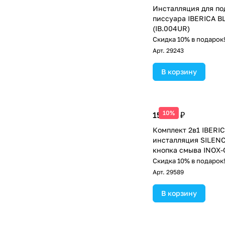
Инсталляция для по
писсуара IBERICA BL
(IB.004UR)
Скидка 10% в подарок
Арт.
29243
В корзину
10%
15 800 ₽
Комплект 2в1 IBERI
инсталляция SILENC
кнопка смыва INOX-
матовое (IB.001M.81
Скидка 10% в подарок
Арт.
29589
В корзину