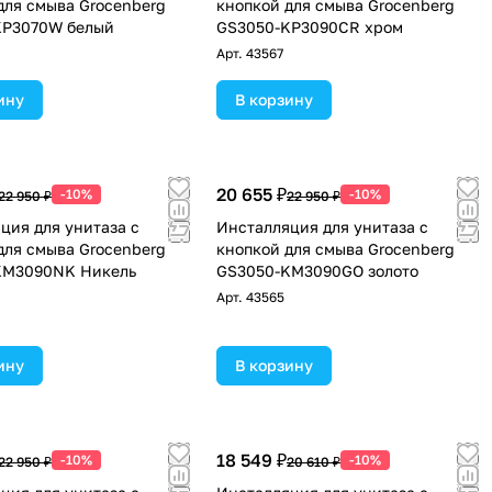
для смыва Grocenberg
кнопкой для смыва Grocenberg
KP3070W белый
GS3050-KP3090CR хром
Арт.
43567
ину
В корзину
20 655 ₽
-10%
-10%
22 950 ₽
22 950 ₽
ция для унитаза с
Инсталляция для унитаза с
для смыва Grocenberg
кнопкой для смыва Grocenberg
KM3090NK Никель
GS3050-KM3090GO золото
Арт.
43565
ину
В корзину
18 549 ₽
-10%
-10%
22 950 ₽
20 610 ₽