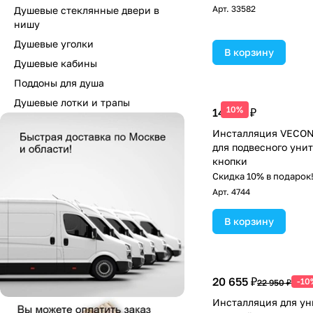
Арт.
33582
Душевые стеклянные двери в
нишу
Душевые уголки
В корзину
Душевые кабины
Поддоны для душа
Душевые лотки и трапы
10%
14 532 ₽
Инсталляция VECON
для подвесного унит
кнопки
Скидка 10% в подарок
Арт.
4744
В корзину
20 655 ₽
-10
22 950 ₽
Инсталляция для ун