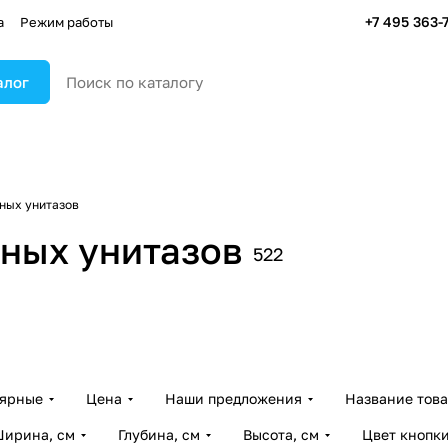
+7 495 363-
а
Режим работы
алог
ных унитазов
ных унитазов
522
лярные
Цена
Наши предложения
Название тов
ирина, см
Глубина, см
Высота, см
Цвет кнопк