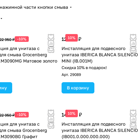
нажимной части кнопки смыва
10%
12 290 ₽
-10%
22 950 ₽
ция для унитаза с
Инсталляция для подвесного
для смыва Grocenberg
унитаза IBERICA BLANCA SILENCIO
KM3090MG Матовое золото
MINI (IB.001M)
Скидка 10% в подарок!
Арт.
29089
ину
В корзину
10%
14 390 ₽
-10%
22 950 ₽
ция для унитаза с
Инсталляция для подвесного
для смыва Grocenberg
унитаза IBERICA BLANCA SILENCIO
KM3090BG Графит
(IB001.0.000.000.000)