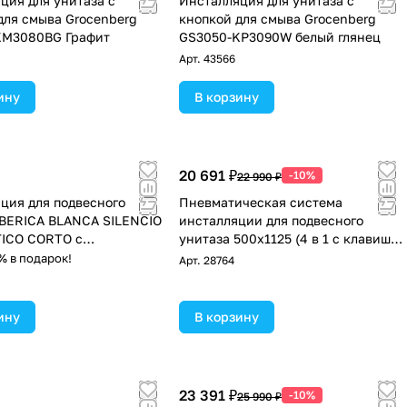
ция для унитаза с
Инсталляция для унитаза с
для смыва Grocenberg
кнопкой для смыва Grocenberg
KM3080BG Графит
GS3050-KP3090W белый глянец
Арт.
43566
ину
В корзину
20 691 ₽
-10%
22 990 ₽
ция для подвесного
Пневматическая система
IBERICA BLANCA SILENCIO
инсталляции для подвесного
ICO CORTO с
унитаза 500х1125 (4 в 1 с клавишей
ическим управлением
смыва) Terminus
% в подарок!
Арт.
28764
PC)
ину
В корзину
23 391 ₽
-10%
25 990 ₽