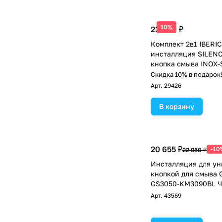
10%
23 460 ₽
Комплект 2в1 IBERI
инсталляция SILENC
кнопка смыва INOX-
сталь (IB.001М.016.0
Скидка 10% в подарок
Арт.
29426
В корзину
20 655 ₽
-10
22 950 ₽
Инсталляция для ун
кнопкой для смыва 
GS3050-KM3090BL 
матовый
Арт.
43569