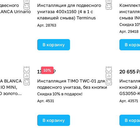
двесного
Инсталляция для подвесного
Комплект
ANCA Urinario
унитаза 400х1160 (4 в 1 с
инсталля
клавишей смыва) Terminus
смыва IN
(IB001.01
!
Скидка 10
Арт.
28763
Арт.
29418
В корзину
В корз
10%
11 175 ₽
20 655 ₽
CA BLANCA
Инсталляция TIMO TWC-01 для
Инсталля
IO MINI,
подвесного унитаза, без кнопки
кнопкой 
O золото
GS3050-
Скидка 10% в подарок!
5)
!
Арт.
4531
Арт.
43571
В корзину
В корз