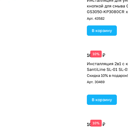
Инсталляция для ун
кнопкой для смыва 
GS3050-KP3080CR 
Арт.
43582
В корзину
10%
16 500 ₽
Инсталляция 2в1 с 
SantiLine SL-01 SL-
Скидка 10% в подарок
Арт.
30469
В корзину
10%
10 626 ₽