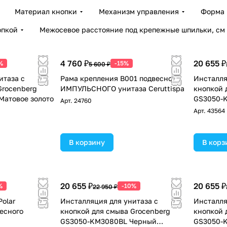
Материал кнопки
Механизм управления
Форма 
опкой
Межосевое расстояние под крепежные шпильки, см
4 760 ₽
20 655 ₽
%
-15%
5 600 ₽
итаза с
Рама крепления B001 подвесного
Инсталля
Grocenberg
ИМПУЛЬСНОГО унитаза Ceruttispa
кнопкой 
атовое золото
GS3050-
Арт.
24760
Арт.
43564
В корзину
В корз
20 655 ₽
20 655 ₽
%
-10%
22 950 ₽
Polar
Инсталляция для унитаза с
Инсталля
есного
кнопкой для смыва Grocenberg
кнопкой 
GS3050-KM3080BL Черный
GS3050-