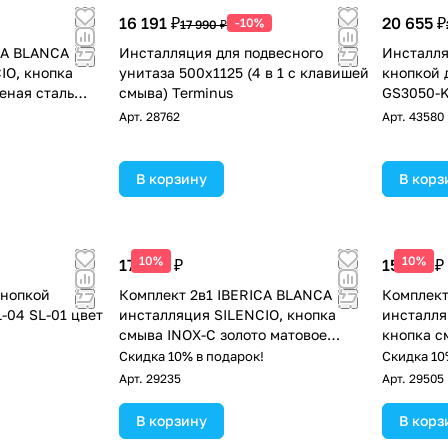
16 191 ₽
20 655 ₽
-10%
17 990 ₽
CA BLANCA
Инсталляция для подвесного
Инсталля
IO, кнопка
унитаза 500х1125 (4 в 1 с клавишей
кнопкой 
еная сталь
смыва) Terminus
GS3050-
!
Арт.
28762
Арт.
43580
В корзину
В корз
10%
10%
17 830 ₽
15 410 ₽
кнопкой
Комплект 2в1 IBERICA BLANCA
Комплект
L-04 SL-01 цвет
инсталляция SILENCIO, кнопка
инсталля
смыва INOX-C золото матовое
кнопка с
(IB001.115)
матовый 
!
Скидка 10% в подарок!
Скидка 10
Арт.
29235
Арт.
29505
В корзину
В корз