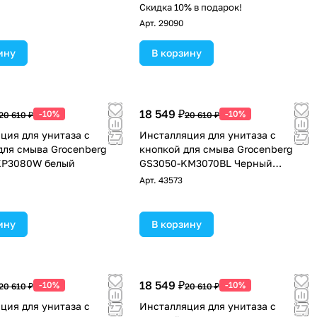
Скидка 10% в подарок!
Арт.
29090
ину
В корзину
18 549 ₽
-10%
-10%
20 610 ₽
20 610 ₽
ция для унитаза с
Инсталляция для унитаза с
для смыва Grocenberg
кнопкой для смыва Grocenberg
KP3080W белый
GS3050-KM3070BL Черный
матовый
Арт.
43573
ину
В корзину
18 549 ₽
-10%
-10%
20 610 ₽
20 610 ₽
ция для унитаза с
Инсталляция для унитаза с