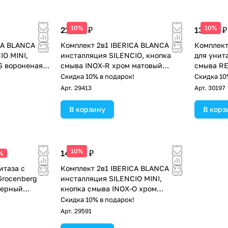
10%
10%
21 230 ₽
13 350 ₽
CA BLANCA
Комплект 2в1 IBERICA BLANCA
Комплект
IO MINI,
инсталляция SILENCIO, кнопка
для унит
S вороненая
смыва INOX-R хром матовый
смыва RE
2)
(IB001.015.01)
хромиро
!
Скидка 10% в подарок!
Скидка 10
Арт.
29413
Арт.
30197
В корзину
В корз
10%
14 630 ₽
%
итаза с
Комплект 2в1 IBERICA BLANCA
Grocenberg
инсталляция SILENCIO MINI,
Черный
кнопка смыва INOX-O хром
матовый (IB.001M.8132)
Скидка 10% в подарок!
Арт.
29591