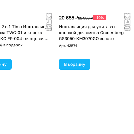
20 655 ₽
-10%
22 950 ₽
 2 в 1 Timo Инсталляция
Инсталляция для унитаза с
аза TWC-01 и кнопка
кнопкой для смыва Grocenberg
KO FP-004 глянцевая
GS3050-KM3070GO золото
ванная
% в подарок!
Арт.
43574
ину
В корзину