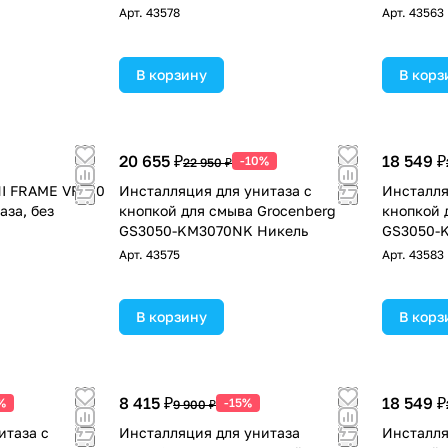
матовый
Арт.
43578
Арт.
43563
В корзину
В корз
20 655 ₽
18 549 ₽
-10%
22 950 ₽
I FRAME VF600
Инсталляция для унитаза с
Инсталля
аза, без
кнопкой для смыва Grocenberg
кнопкой 
GS3050-KM3070NK Никель
GS3050-
!
Арт.
43575
Арт.
43583
В корзину
В корз
8 415 ₽
18 549 ₽
%
-15%
9 900 ₽
итаза с
Инсталляция для унитаза
Инсталля