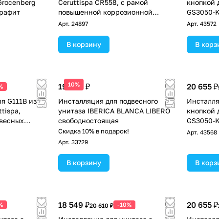
Grocenberg
Ceruttispa CR558, с рамой
кнопкой 
рафит
повышенной коррозионной
GS3050-
стойкости
Арт.
24897
Арт.
43572
В корзину
В корз
10%
19 900 ₽
20 655 ₽
%
я G111B из
Инсталляция для подвесного
Инсталля
tispa,
унитаза IBERICA BLANCA LIBERO
кнопкой 
двесных
свободностоящая
GS3050-
Скидка 10% в подарок!
Арт.
43568
Арт.
33729
В корзину
В корз
18 549 ₽
20 655 ₽
%
-10%
20 610 ₽