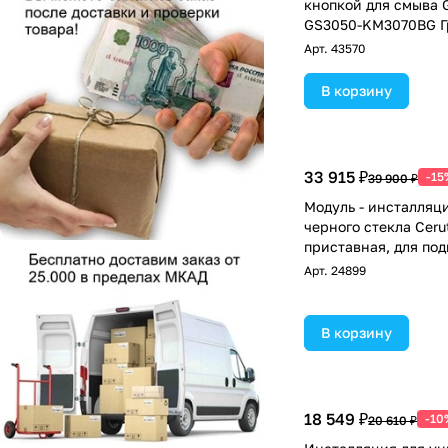
кнопкой для смыва 
GS3050-KM3070BG Г
Арт.
43570
В корзину
33 915 ₽
-15
39 900 ₽
Модуль - инсталляци
черного стекла Cerut
приставная, для по
унитазов
Арт.
24899
В корзину
18 549 ₽
-10
20 610 ₽