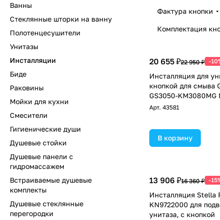
Ванны
Фактура кнопки
Стеклянные шторки на ванну
Комплектация кн
Полотенцесушители
Унитазы
Инсталляции
20 655 ₽
-10
22 950 ₽
Биде
Инсталляция для ун
кнопкой для смыва 
Раковины
GS3050-KM3080MG М
Мойки для кухни
Арт.
43581
Смесители
Гигиенические души
В корзину
Душевые стойки
Душевые панели с
гидромассажем
13 906 ₽
Встраиваемые душевые
-15
16 360 ₽
комплекты
Инсталляция Stella 
Душевые стеклянные
KN9722000 для подв
перегородки
унитаза, с кнопкой