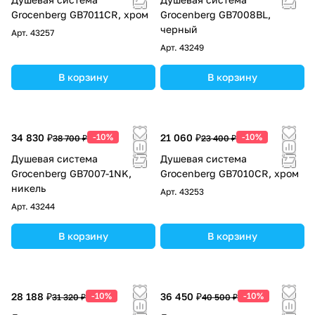
Grocenberg GB7011CR, хром
Grocenberg GB7008BL,
черный
Арт.
43257
Арт.
43249
В корзину
В корзину
34 830 ₽
-10%
21 060 ₽
-10%
38 700 ₽
23 400 ₽
Душевая система
Душевая система
Grocenberg GB7007-1NK,
Grocenberg GB7010CR, хром
никель
Арт.
43253
Арт.
43244
В корзину
В корзину
28 188 ₽
-10%
36 450 ₽
-10%
31 320 ₽
40 500 ₽