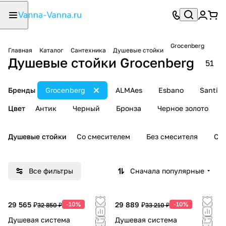
Grocenberg
Главная
Каталог
Сантехника
Душевые стойки
Душевые стойки Grocenberg
51
Бренды
Grocenberg
ALMAes
Esbano
SantiLi
Цвет
Антик
Черный
Бронза
Черное золото
Душевые стойки
Со смесителем
Без смесителя
С 
Все фильтры
Сначала популярные
29 565 ₽
-10%
29 889 ₽
-10%
32 850 ₽
33 210 ₽
Душевая система
Душевая система