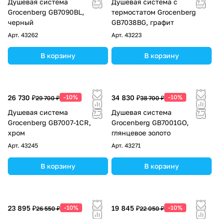
Душевая система
Душевая система с
Grocenberg GB7090BL,
термостатом Grocenberg
черный
GB7038BG, графит
Арт.
43262
Арт.
43223
В корзину
В корзину
26 730 ₽
-10%
34 830 ₽
-10%
29 700 ₽
38 700 ₽
Душевая система
Душевая система
Grocenberg GB7007-1CR,
Grocenberg GB7001GO,
хром
глянцевое золото
Арт.
43245
Арт.
43271
В корзину
В корзину
23 895 ₽
-10%
19 845 ₽
-10%
26 550 ₽
22 050 ₽