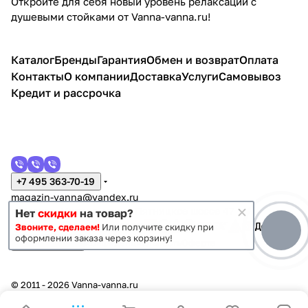
Откройте для себя новый уровень релаксации с
душевыми стойками от Vanna-vanna.ru!
Каталог
Бренды
Гарантия
Обмен и возврат
Оплата
Контакты
О компании
Доставка
Услуги
Самовывоз
Кредит и рассрочка
+7 495 363-70-19
magazin-vanna@yandex.ru
г. Москва, Митино, улица Пятницкое шоссе 47
Нет
скидки
на товар?
Звоните, сделаем!
Или получите скидку при
оформлении заказа через корзину!
Темная тема
Конфиденциальность
Оферта
© 2011 - 2026 Vanna-vanna.ru