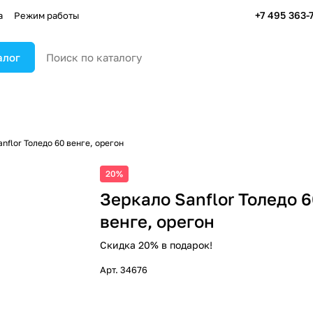
+7 495 363-
а
Режим работы
алог
nflor Толедо 60 венге, орегон
20%
Зеркало Sanflor Толедо 
венге, орегон
Скидка 20% в подарок!
Арт.
34676