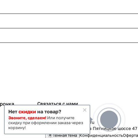
срочка
Связаться с нами
Нет
скидки
на товар?
+7 495 363-70-19
Звоните, сделаем!
Или получите
magazin-vanna@yandex.ru
скидку при оформлении заказа через
корзину!
г. Москва, Митино, улица Пятницкое шоссе 47
Темная тема
Конфиденциальность
Оферта