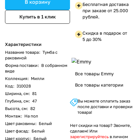
В корзину
Бесплатная доставка
при заказе от 25.000
Купить в 1 клик
рублей.
Скидка в подарок от
5 до 30%
Характеристики
Название товара
:
Тумба с
раковиной
Форма поставки
:
В собранном
виде
Все товары Emmy
Коллекция
:
Милли
Все товары категории
Код
:
310028
Ширина, см
:
81
Глубина, см
:
47
Вы можете оплатить заказ
после доставки и проверки
Высота, см
:
82
товара!
Монтаж
:
На пол
Цвет раковины
:
Белый
Нет скидки на товар? Звоните,
Цвет фасад
:
Белый
сделаем! Или
зарегистрируйтесь
в личном
Цвет корпус
:
Белый