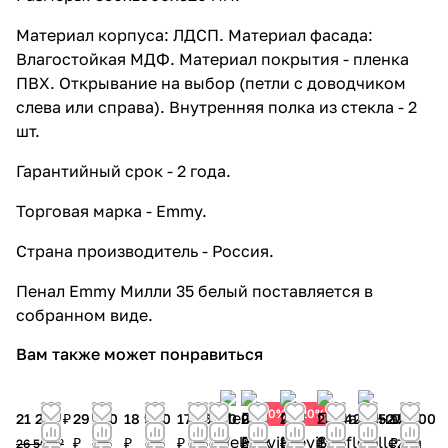
Тумба напольная Emmy Милли 47 с
Материал корпуса: ЛДСП. Материал фасада:
раковиной Аванти 110 R под
Влагостойкая МДФ. Материал покрытия - пленка
стиральную машину, с 2-я
ПВХ. Открывание на выбор (петли с доводчиком
ящиками, правая, белая
слева или справа). Внутренняя полка из стекла - 2
21 651 ₽ x 1 шт
22 790 ₽
шт.
Тумба напольная Emmy Милли 57 с
раковиной Аванти 120 L под
Гарантийный срок - 2 года.
стиральную машину, с 2-я
Торговая марка - Emmy.
ящиками, левая, белая
23 171 ₽ x 1 шт
24 390 ₽
Страна производитель - Россия.
Тумба Emmy Милли с раковиной
Como 40 подвесная, правая, белая
Пенал Emmy Милли 35 белый поставляется в
8 066 ₽ x 1 шт
8 490 ₽
собранном виде.
Тумба Emmy Милли с раковиной
Вам также может понравиться
Уют 50 напольная, белая
7 401 ₽ x 1 шт
7 790 ₽
Тумба Emmy Милли с раковиной
20%
20%
21 252 ₽
29 750
18 960
17 360
20 083
27 296
28 840
21 242
18 527
19 200
Уют 60 напольная, белая
₽
₽
₽
₽
₽
₽
₽
₽
₽
26 565 ₽