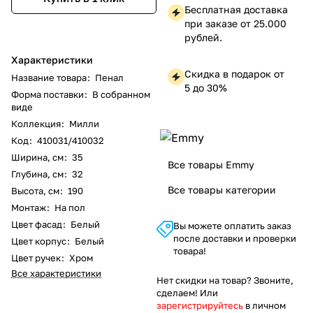
Бесплатная доставка
при заказе от 25.000
рублей.
Характеристики
Скидка в подарок от
Название товара
:
Пенал
5 до 30%
Форма поставки
:
В собранном
виде
Коллекция
:
Милли
Код
:
410031/410032
Ширина, см
:
35
Все товары Emmy
Глубина, см
:
32
Все товары категории
Высота, см
:
190
Монтаж
:
На пол
Цвет фасад
:
Белый
Вы можете оплатить заказ
после доставки и проверки
Цвет корпус
:
Белый
товара!
Цвет ручек
:
Хром
Все характеристики
Нет скидки на товар? Звоните,
сделаем! Или
зарегистрируйтесь
в личном