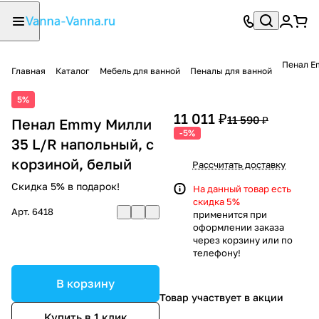
Пенал E
Главная
Каталог
Мебель для ванной
Пеналы для ванной
5%
11 011 ₽
11 590 ₽
Пенал Emmy Милли
-5%
35 L/R напольный, с
корзиной, белый
Рассчитать доставку
Скидка 5% в подарок!
На данный товар есть
скидка 5%
Арт.
6418
применится при
оформлении заказа
через корзину или по
телефону!
В корзину
Товар участвует в акции
Купить в 1 клик