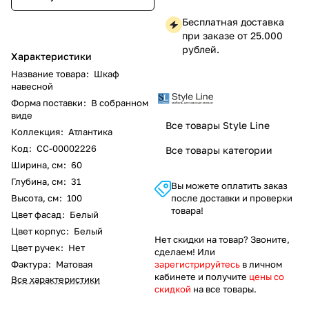
Бесплатная доставка
при заказе от 25.000
рублей.
Характеристики
Название товара
:
Шкаф
навесной
Форма поставки
:
В собранном
виде
Все товары Style Line
Коллекция
:
Атлантика
Код
:
СС-00002226
Все товары категории
Ширина, см
:
60
Глубина, см
:
31
Вы можете оплатить заказ
Высота, см
:
100
после доставки и проверки
товара!
Цвет фасад
:
Белый
Цвет корпус
:
Белый
Нет скидки на товар? Звоните,
Цвет ручек
:
Нет
сделаем! Или
Фактура
:
Матовая
зарегистрируйтесь
в личном
кабинете и получите
цены со
Все характеристики
скидкой
на все товары.