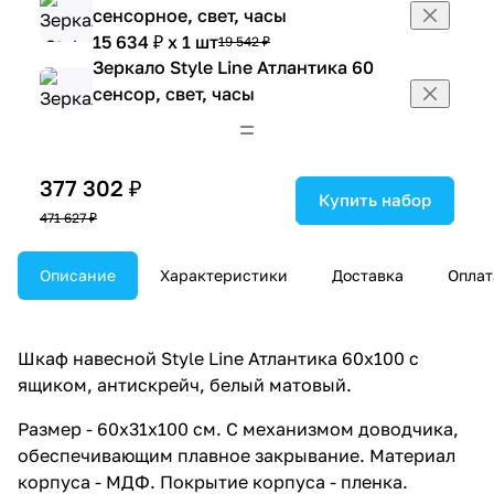
сенсорное, свет, часы
15 634 ₽ x 1 шт
19 542 ₽
Зеркало Style Line Атлантика 60
сенсор, свет, часы
8 668 ₽ x 1 шт
10 835 ₽
Зеркало Style Line Атлантика 80
сенсорное, свет, часы
377 302 ₽
13 939 ₽ x 1 шт
17 424 ₽
Купить набор
471 627 ₽
Зеркало Style Line Атлантика 90
сенсорное, свет, часы
Описание
14 076 ₽ x 1 шт
Характеристики
Доставка
Оплат
17 595 ₽
Пенал Style Line Атлантика 35 R
Plus Люкс напольный, с корзиной,
антискрейч, белый матовый
Шкаф навесной Style Line Атлантика 60х100 с
22 968 ₽ x 1 шт
28 710 ₽
ящиком, антискрейч, белый матовый.
Тумба напольная Style Line
Размер - 60x31x100 см. С механизмом доводчика,
Атлантика 100 Plus Люкс с
обеспечивающим плавное закрывание. Материал
раковиной Атлантика 100,
корпуса - МДФ. Покрытие корпуса - пленка.
антискрейч, белый матовый