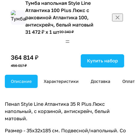
Тумба напольная Style Line
Атлантика 100 Plus Люкс с
раковиной Атлантика 100,
антискрейч, белый матовый
31 472 ₽ x 1 шт
39 340 ₽
Тумба напольная Style Line
Атлантика 80 Plus Люкс с
раковиной Атлантика 80,
364 814 ₽
антискрейч, белый матовый
Купить набор
456 017 ₽
26 688 ₽ x 1 шт
33 360 ₽
Тумба подвесная Style Line
Описание
Характеристики
Доставка
Оплат
Атлантика 90 Plus Люкс с
раковиной Атлантика 90,
антискрейч, белый матовый
27 480 ₽ x 1 шт
Пенал Style Line Атлантика 35 R Plus Люкс
34 350 ₽
Тумба напольная Style Line
напольный, с корзиной, антискрейч, белый
Атлантика 90 Plus Люкс с
матовый.
раковиной Атлантика 90,
Размер - 35x32x185 см. Подвесной/напольный. Со
антискрейч, белый матовый