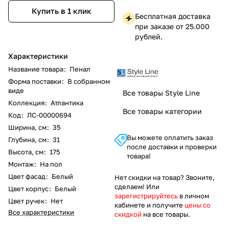
Купить в 1 клик
Бесплатная доставка
при заказе от 25.000
рублей.
Характеристики
Название товара
:
Пенал
Форма поставки
:
В собранном
виде
Все товары Style Line
Коллекция
:
Атлантика
Все товары категории
Код
:
ЛС-00000694
Ширина, см
:
35
Вы можете оплатить заказ
Глубина, см
:
31
после доставки и проверки
Высота, см
:
175
товара!
Монтаж
:
На пол
Цвет фасад
:
Белый
Нет скидки на товар? Звоните,
сделаем! Или
Цвет корпус
:
Белый
зарегистрируйтесь
в личном
Цвет ручек
:
Нет
кабинете и получите
цены со
Все характеристики
скидкой
на все товары.