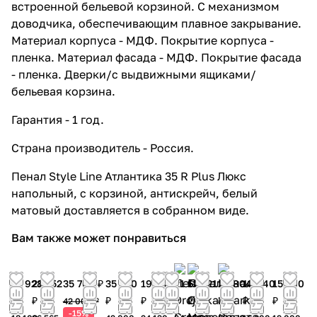
встроенной бельевой корзиной. С механизмом
29 264 ₽ x 1 шт
36 580 ₽
доводчика, обеспечивающим плавное закрывание.
Тумба подвесная Style Line
Материал корпуса - МДФ. Покрытие корпуса -
Атлантика 60 Plus Люкс с
пленка. Материал фасада - МДФ. Покрытие фасада
раковиной Атлантика 60,
- пленка. Дверки/с выдвижными ящиками/
антискрейч, белый матовый
бельевая корзина.
22 148 ₽ x 1 шт
27 685 ₽
Тумба напольная Style Line
Гарантия - 1 год.
Атлантика 60 Plus Люкс с
раковиной Атлантика 60,
Страна производитель - Россия.
антискрейч, белый матовый
Пенал Style Line Атлантика 35 R Plus Люкс
23 256 ₽ x 1 шт
29 070 ₽
напольный, с корзиной, антискрейч, белый
Тумба напольная Style Line
матовый доставляется в собранном виде.
Атлантика 70 Plus Люкс с
раковиной Атлантика 70,
Вам также может понравиться
антискрейч, белый матовый
24 158 ₽ x 1 шт
30 198 ₽
Тумба подвесная Style Line
15 928
21 252
35 700 ₽
35 700
19 304
21 627
12 321
20 804
13 440
15 200
Атлантика 70 Plus Люкс с
₽
₽
₽
₽
₽
₽
₽
₽
₽
42 000 ₽
раковиной Атлантика 70,
-15%