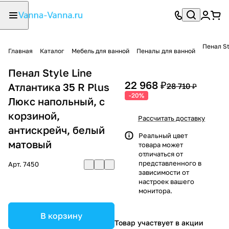
Пенал St
Главная
Каталог
Мебель для ванной
Пеналы для ванной
Пенал Style Line
22 968 ₽
Атлантика 35 R Plus
28 710 ₽
-20%
Люкс напольный, с
корзиной,
Рассчитать доставку
антискрейч, белый
Реальный цвет
матовый
товара может
отличаться от
представленного в
Арт.
7450
зависимости от
настроек вашего
монитора.
В корзину
Товар участвует в акции