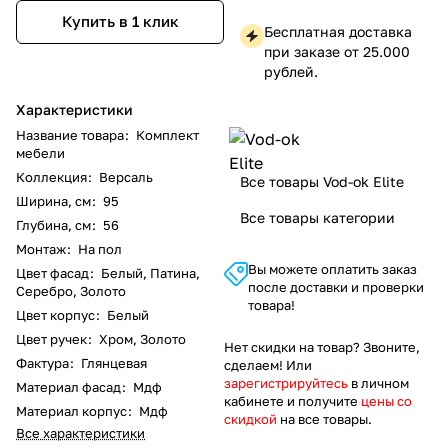
Купить в 1 клик
Бесплатная доставка
при заказе от 25.000
рублей.
Характеристики
Название товара
:
Комплект
мебели
Коллекция
:
Версаль
Все товары Vod-ok Elite
Ширина, см
:
95
Все товары категории
Глубина, см
:
56
Монтаж
:
На пол
Вы можете оплатить заказ
Цвет фасад
:
Белый, Патина,
после доставки и проверки
Серебро, Золото
товара!
Цвет корпус
:
Белый
Цвет ручек
:
Хром, Золото
Нет скидки на товар? Звоните,
Фактура
:
Глянцевая
сделаем! Или
зарегистрируйтесь
в личном
Материал фасад
:
Мдф
кабинете и получите
цены со
Материал корпус
:
Мдф
скидкой
на все товары.
Все характеристики