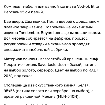
22 733 ₽ x 1 шт
26 745 ₽
Экран под ванну Vod-ok Elite
Комплект мебели для ванной комнаты Vod-ok Elite
Версаль 180 распашной белый,
Версаль 95 см белый.
патина серебро, золото
Две двери. Два ящика. Петли дверей с доводчиком,
24 161 ₽ x 1 шт
28 425 ₽
плавное закрывание. Современные механизмы
ящиков Tandembox Boyard оснащены доводчиками.
Вся мебель собирается на фабрике, процесс
регулировки и отладки механизмов проводят
специалисты мебельной фабрики.
Материал основы - влагостойкий крашенный Мдф.
Покрытие - эмаль Sayerlack. Цвет - белый, патина
на выбор золото, серебро. Цвет на выбор по RAL +
20 %, под заказ.
Столешница из искусственного камня, Белая,
95х56 (патина золото или серебро, на выбор), с
врезной раковиной Мелана (MLN-540N).