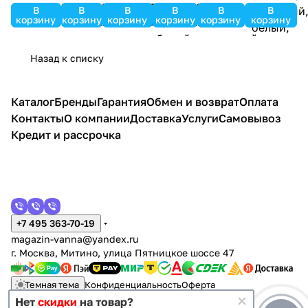
Толедо
e Толедо
Федерика
Федерик
Риккардо
Версаль
В
В
В
В
В
В
корзину
корзину
корзину
корзину
корзину
корзину
105,
105
100
а 100
100 два
95
комплект,
комплек
комплект,
комплект
ящика,
комплект,
подвесно
т,
напольны
,
комплект,
напольный
Назад к списку
й, Белый/
подвесн
й,
напольн
напольны
, белый,
Патина/
ой,
тирамису
ый,
й, белый
патина
Серебро
капучин
софт,
белый,
серебро,
Каталог
Бренды
Гарантия
Обмен и возврат
Оплата
о
хром
хром
золото
Контакты
О компании
Доставка
Услуги
Самовывоз
Кредит и рассрочка
+7 495 363-70-19
magazin-vanna@yandex.ru
г. Москва, Митино, улица Пятницкое шоссе 47
Темная тема
Конфиденциальность
Оферта
Нет
скидки
на товар?