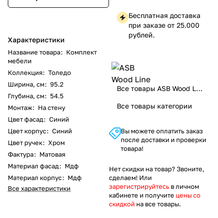
Бесплатная доставка
при заказе от 25.000
рублей.
Характеристики
Название товара
:
Комплект
мебели
Коллекция
:
Толедо
Ширина, см
:
95.2
Все товары ASB Wood Line
Глубина, см
:
54.5
Все товары категории
Монтаж
:
На стену
Цвет фасад
:
Синий
Цвет корпус
:
Синий
Вы можете оплатить заказ
после доставки и проверки
Цвет ручек
:
Хром
товара!
Фактура
:
Матовая
Материал фасад
:
Мдф
Нет скидки на товар? Звоните,
Материал корпус
:
Мдф
сделаем! Или
зарегистрируйтесь
в личном
Все характеристики
кабинете и получите
цены со
скидкой
на все товары.