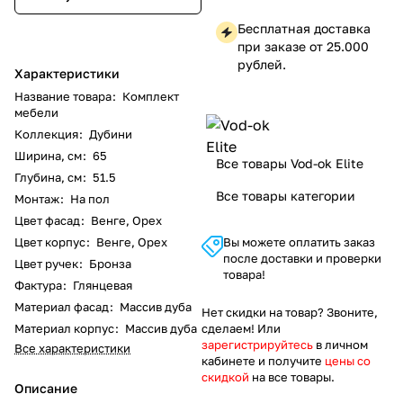
Бесплатная доставка
при заказе от 25.000
рублей.
Характеристики
Название товара
:
Комплект
мебели
Коллекция
:
Дубини
Ширина, см
:
65
Все товары Vod-ok Elite
Глубина, см
:
51.5
Все товары категории
Монтаж
:
На пол
Цвет фасад
:
Венге, Орех
Цвет корпус
:
Венге, Орех
Вы можете оплатить заказ
после доставки и проверки
Цвет ручек
:
Бронза
товара!
Фактура
:
Глянцевая
Материал фасад
:
Массив дуба
Нет скидки на товар? Звоните,
Материал корпус
:
Массив дуба
сделаем! Или
зарегистрируйтесь
в личном
Все характеристики
кабинете и получите
цены со
скидкой
на все товары.
Описание