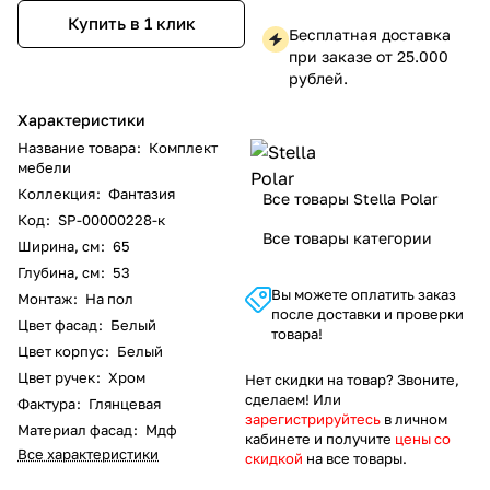
Купить в 1 клик
Бесплатная доставка
при заказе от 25.000
рублей.
Характеристики
Название товара
:
Комплект
мебели
Коллекция
:
Фантазия
Все товары Stella Polar
Код
:
SP-00000228-к
Все товары категории
Ширина, см
:
65
Глубина, см
:
53
Вы можете оплатить заказ
Монтаж
:
На пол
после доставки и проверки
Цвет фасад
:
Белый
товара!
Цвет корпус
:
Белый
Цвет ручек
:
Хром
Нет скидки на товар? Звоните,
сделаем! Или
Фактура
:
Глянцевая
зарегистрируйтесь
в личном
Материал фасад
:
Мдф
кабинете и получите
цены со
Все характеристики
скидкой
на все товары.