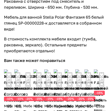
Раковина с отверстием под смеситель и
переливом. Ширина - 650 мм. Глубина - 530 мм.
Мебель для ванной Stella Polar Фантазия 65 белый
глянец SP-00000228-к доставляется в собранном
виде!
В стоимость комплекта мебели входит (тумба,
раковина, зеркало). Остальные предметы
приобретаются отдельно!
Вам также может понравиться
23 972
28 278
12 202
21 129
20 172
19 055
16 762
20 615
18 383
48 896
₽
₽
₽
₽
₽
₽
₽
₽
₽
₽
26 636
31 420
15 252
24 858
23 732
22 418
20 952
25 769
21 627
57 525 ₽
-15%
₽
₽
₽
₽
₽
₽
₽
₽
₽
-10%
-10%
-20%
-15%
-15%
-15%
-20%
-20%
-15%
Мебель
для
Мебе
Меб
Мебе
Мебе
Мебе
Мебел
Мебе
Мебе
Мебе
ванной
ль
ель
ль
ль для
ль
ь для
ль для
ль
ль