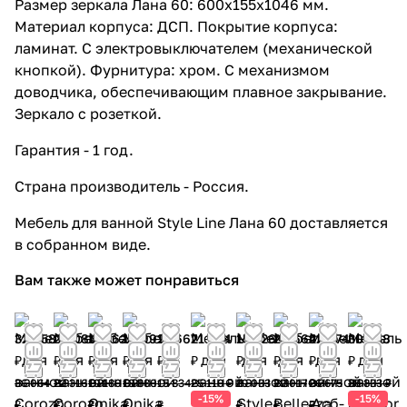
Размер зеркала Лана 60: 600x155x1046 мм.
Материал корпуса: ДСП. Покрытие корпуса:
ламинат. С электровыключателем (механической
кнопкой). Фурнитура: хром. С механизмом
доводчика, обеспечивающим плавное закрывание.
Зеркало с розеткой.
Гарантия - 1 год.
Страна производитель - Россия.
Мебель для ванной Style Line Лана 60 доставляется
в собранном виде.
Вам также может понравиться
32 458
20 084
17 262
16 992
12 667
21 344
15 226
24 664
22 674
30 458
₽
₽
₽
₽
₽
₽
₽
₽
₽
₽
36 064
22 316
19 180
18 880
15 834
25 110 ₽
19 033
29 017
26 675
35 833 ₽
-15%
-15%
₽
₽
₽
₽
₽
₽
₽
₽