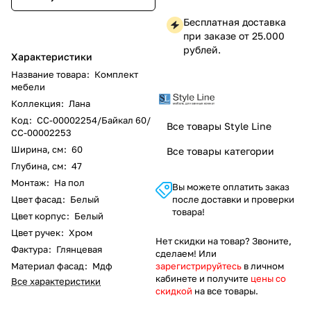
Бесплатная доставка
при заказе от 25.000
рублей.
Характеристики
Название товара
:
Комплект
мебели
Коллекция
:
Лана
Код
:
СС-00002254/Байкал 60/
Все товары Style Line
СС-00002253
Ширина, см
:
60
Все товары категории
Глубина, см
:
47
Монтаж
:
На пол
Вы можете оплатить заказ
Цвет фасад
:
Белый
после доставки и проверки
товара!
Цвет корпус
:
Белый
Цвет ручек
:
Хром
Нет скидки на товар? Звоните,
Фактура
:
Глянцевая
сделаем! Или
Материал фасад
:
Мдф
зарегистрируйтесь
в личном
кабинете и получите
цены со
Все характеристики
скидкой
на все товары.