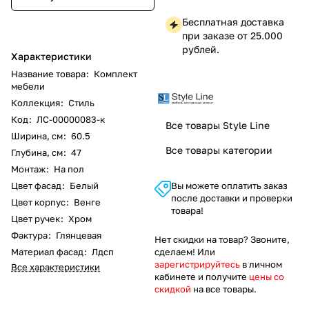
Бесплатная доставка
при заказе от 25.000
рублей.
Характеристики
Название товара
:
Комплект
мебели
Коллекция
:
Стиль
Код
:
ЛС-00000083-к
Все товары Style Line
Ширина, см
:
60.5
Все товары категории
Глубина, см
:
47
Монтаж
:
На пол
Цвет фасад
:
Белый
Вы можете оплатить заказ
после доставки и проверки
Цвет корпус
:
Венге
товара!
Цвет ручек
:
Хром
Фактура
:
Глянцевая
Нет скидки на товар? Звоните,
Материал фасад
:
Лдсп
сделаем! Или
зарегистрируйтесь
в личном
Все характеристики
кабинете и получите
цены со
скидкой
на все товары.