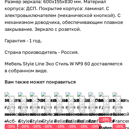
Размер зеркала: 600x155x830 мм. Материал
корпуса: ДСП. Покрытие корпуса: ламинат. С
электровыключателем (механической кнопкой). С
механизмом доводчика, обеспечивающим плавное
закрывание. Зеркало с розеткой.
Гарантия - 1 год.
Страна производитель - Россия.
Мебель Style Line Эко Стиль W №9 60 доставляется
в собранном виде.
Вам также может понравиться
24 357
15 226
15 370
20 941
24 004
19 813
29 428
27 278
30 458
23 742
₽
₽
₽
₽
₽
₽
₽
₽
₽
₽
28 655
19 033
19 213
26 176
28 240
23 309
34 621
32 092
35 833 ₽
26 380
-15%
₽
₽
₽
₽
₽
₽
₽
₽
₽
-15%
-20%
-20%
-20%
-15%
-15%
-15%
-15%
-10%
Мебел