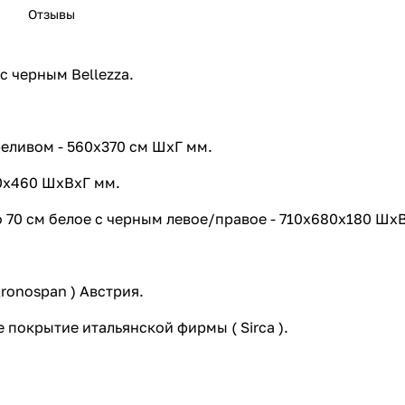
Отзывы
с черным Bellezza.
реливом - 560х370 см ШхГ мм.
70х460 ШхВхГ мм.
 70 см белое с черным левое/правое - 710х680х180 ШхВ
ronospan ) Австрия.
 покрытие итальянской фирмы ( Sirca ).