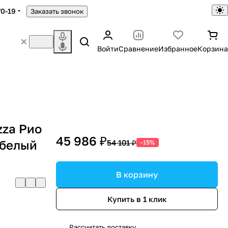
70-19
Заказать звонок
Войти
Сравнение
Избранное
Корзина
zza Рио
45 986 ₽
 белый
54 101 ₽
-15%
В корзину
Купить в 1 клик
Рассчитать доставку