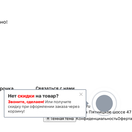
но!
срочка
Связаться с нами
Нет
скидки
на товар?
+7 495 363-70-19
Звоните, сделаем!
Или получите
magazin-vanna@yandex.ru
скидку при оформлении заказа через
корзину!
г. Москва, Митино, улица Пятницкое шоссе 47
Темная тема
Конфиденциальность
Оферта