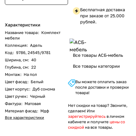
Бесплатная доставка
при заказе от 25.000
рублей.
Характеристики
Название товара
:
Комплект
мебели
Коллекция
:
Адель
Код
:
9786, 24545/9781
Все товары АСБ-мебель
Ширина, см
:
40
Все товары категории
Глубина, см
:
22
Монтаж
:
На пол
Цвет фасад
:
Белый
Вы можете оплатить заказ
после доставки и проверки
Цвет корпус
:
Дуб сонома
товара!
Цвет ручек
:
Черный
Фактура
:
Матовая
Нет скидки на товар? Звоните,
Материал фасад
:
Мдф
сделаем! Или
зарегистрируйтесь
в личном
Все характеристики
кабинете и получите
цены со
скидкой
на все товары.