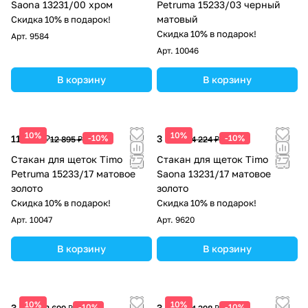
Saona 13231/00 хром
Petruma 15233/03 черный
матовый
Скидка 10% в подарок!
Скидка 10% в подарок!
Арт.
9584
Арт.
10046
В корзину
В корзину
10%
10%
11 606 ₽
-10%
3 802 ₽
-10%
12 895 ₽
4 224 ₽
Стакан для щеток Timo
Стакан для щеток Timo
Petruma 15233/17 матовое
Saona 13231/17 матовое
золото
золото
Скидка 10% в подарок!
Скидка 10% в подарок!
Арт.
10047
Арт.
9620
В корзину
В корзину
10%
10%
3 329 ₽
-10%
3 958 ₽
-10%