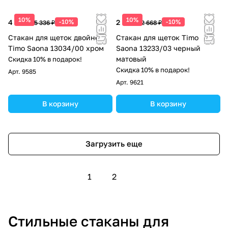
10%
10%
4 802 ₽
-10%
2 401 ₽
-10%
5 336 ₽
2 668 ₽
Стакан для щеток двойной
Стакан для щеток Timo
Timo Saona 13034/00 хром
Saona 13233/03 черный
матовый
Скидка 10% в подарок!
Скидка 10% в подарок!
Арт.
9585
Арт.
9621
В корзину
В корзину
Загрузить еще
1
2
Стильные стаканы для