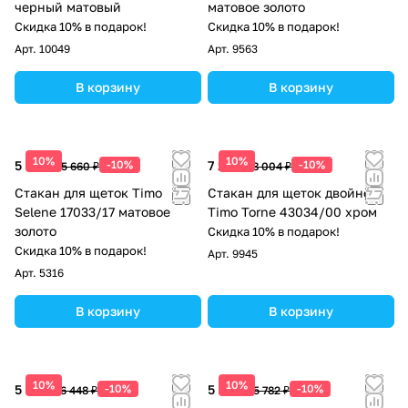
черный матовый
матовое золото
Скидка 10% в подарок!
Скидка 10% в подарок!
Арт.
10049
Арт.
9563
В корзину
В корзину
10%
10%
5 094 ₽
-10%
7 204 ₽
-10%
5 660 ₽
8 004 ₽
Стакан для щеток Timo
Стакан для щеток двойной
Selene 17033/17 матовое
Timo Torne 43034/00 хром
золото
Скидка 10% в подарок!
Скидка 10% в подарок!
Арт.
9945
Арт.
5316
В корзину
В корзину
10%
10%
5 803 ₽
-10%
5 204 ₽
-10%
6 448 ₽
5 782 ₽