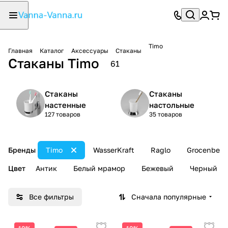
Timo
Главная
Каталог
Аксессуары
Стаканы
Стаканы Timo
61
Стаканы
Стаканы
настенные
настольные
127 товаров
35 товаров
Бренды
Timo
WasserKraft
Raglo
Grocenberg
Цвет
Антик
Белый мрамор
Бежевый
Черный
Все фильтры
Сначала популярные