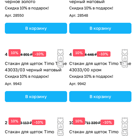
черное золото
черный матовый
Скидка 10% в подарок!
Скидка 10% в подарок!
Арт.
28550
Арт.
28548
В корзину
В корзину
10%
10%
4 402 ₽
-10%
4 001 ₽
-10%
4 891 ₽
4 446 ₽
Стакан для щеток Timo Torne
Стакан для щеток Timo Torne
43033/03 черный матовый
43033/00 хром
Скидка 10% в подарок!
Скидка 10% в подарок!
Арт.
9943
Арт.
9942
В корзину
В корзину
10%
10%
2 802 ₽
-10%
10 205 ₽
-10%
3 113 ₽
11 339 ₽
Стакан для щеток Timo
Стакан для щеток Timo