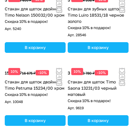
3 699 ₽
4 398 ₽
Стакан для щеток двойной
Стакан для зубных щеток
Timo Nelson 150032/00 хром
Timo Luiro 18531/18 черное
золото
Скидка 10% в подарок!
Скидка 10% в подарок!
Арт.
5240
Арт.
28546
В корзину
В корзину
10%
10%
15 008 ₽
-10%
3 402 ₽
-10%
16 675 ₽
3 780 ₽
Стакан для щеток двойной
Стакан для щеток Timo
Timo Petruma 15234/00 хром
Saona 13231/03 черный
матовый
Скидка 10% в подарок!
Скидка 10% в подарок!
Арт.
10048
Арт.
9619
В корзину
В корзину