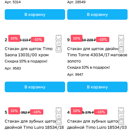
Арт.
5314
Арт.
28549
В корзину
В корзину
10%
10%
2 802 ₽
-10%
9 205 ₽
-10%
3 113 ₽
10 228 ₽
Стакан для щеток Timo
Стакан для щеток двойной
Saona 13031/00 хром
Timo Torne 43034/17 матовое
золото
Скидка 10% в подарок!
Скидка 10% в подарок!
Арт.
9583
Арт.
9947
В корзину
В корзину
10%
10%
5 717 ₽
-10%
4 838 ₽
-10%
6 352 ₽
5 375 ₽
Стакан для зубных щеток
Стакан для зубных щеток
двойной Timo Luiro 18534/18
двойной Timo Luiro 18534/03