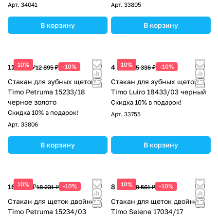
Арт.
34041
Арт.
33805
В корзину
В корзину
10%
10%
11 606 ₽
-10%
4 802 ₽
-10%
12 895 ₽
5 336 ₽
Стакан для зубных щеток
Стакан для зубных щеток
Timo Petruma 15233/18
Timo Luiro 18433/03 черный
черное золото
Скидка 10% в подарок!
Скидка 10% в подарок!
Арт.
33755
Арт.
33806
В корзину
В корзину
10%
10%
16 408 ₽
-10%
8 605 ₽
-10%
18 231 ₽
9 561 ₽
Стакан для щеток двойной
Стакан для щеток двойной
Timo Petruma 15234/03
Timo Selene 17034/17