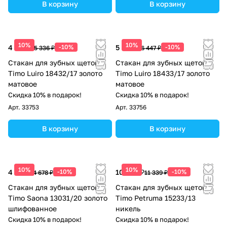
В корзину
В корзину
10%
10%
4 802 ₽
-10%
5 802 ₽
-10%
5 336 ₽
6 447 ₽
Стакан для зубных щеток
Стакан для зубных щеток
Timo Luiro 18432/17 золото
Timo Luiro 18433/17 золото
матовое
матовое
Скидка 10% в подарок!
Скидка 10% в подарок!
Арт.
33753
Арт.
33756
В корзину
В корзину
10%
10%
4 210 ₽
-10%
10 205 ₽
-10%
4 678 ₽
11 339 ₽
Стакан для зубных щеток
Стакан для зубных щеток
Timo Saona 13031/20 золото
Timo Petruma 15233/13
шлифованное
никель
Скидка 10% в подарок!
Скидка 10% в подарок!