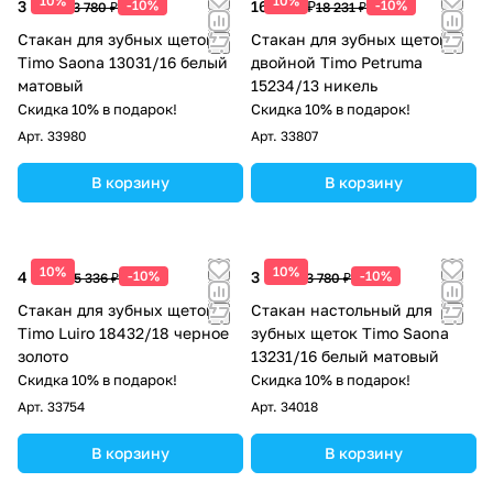
10%
10%
3 402 ₽
-10%
16 408 ₽
-10%
3 780 ₽
18 231 ₽
Стакан для зубных щеток
Стакан для зубных щеток
Timo Saona 13031/16 белый
двойной Timo Petruma
матовый
15234/13 никель
Скидка 10% в подарок!
Скидка 10% в подарок!
Арт.
33980
Арт.
33807
В корзину
В корзину
10%
10%
4 802 ₽
-10%
3 402 ₽
-10%
5 336 ₽
3 780 ₽
Стакан для зубных щеток
Стакан настольный для
Timo Luiro 18432/18 черное
зубных щеток Timo Saona
золото
13231/16 белый матовый
Скидка 10% в подарок!
Скидка 10% в подарок!
Арт.
33754
Арт.
34018
В корзину
В корзину