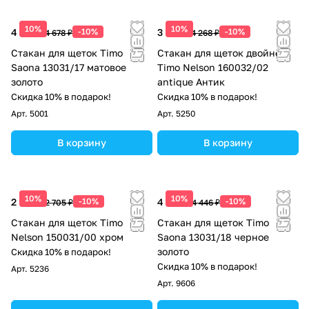
10%
10%
4 210 ₽
-10%
3 841 ₽
-10%
4 678 ₽
4 268 ₽
Стакан для щеток Timo
Стакан для щеток двойной
Saona 13031/17 матовое
Timo Nelson 160032/02
золото
antique Антик
Скидка 10% в подарок!
Скидка 10% в подарок!
Арт.
5001
Арт.
5250
В корзину
В корзину
10%
10%
2 435 ₽
-10%
4 001 ₽
-10%
2 705 ₽
4 446 ₽
Стакан для щеток Timo
Стакан для щеток Timo
Nelson 150031/00 хром
Saona 13031/18 черное
золото
Скидка 10% в подарок!
Скидка 10% в подарок!
Арт.
5236
Арт.
9606