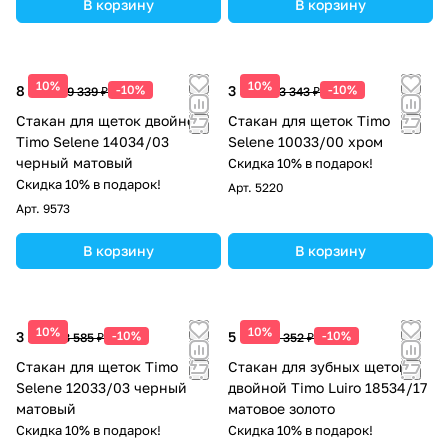
В корзину
В корзину
10%
10%
8 405 ₽
-10%
3 009 ₽
-10%
9 339 ₽
3 343 ₽
Стакан для щеток двойной
Стакан для щеток Timo
Timo Selene 14034/03
Selene 10033/00 хром
черный матовый
Скидка 10% в подарок!
Скидка 10% в подарок!
Арт.
5220
Арт.
9573
В корзину
В корзину
10%
10%
3 227 ₽
-10%
5 717 ₽
-10%
3 585 ₽
6 352 ₽
Стакан для щеток Timo
Стакан для зубных щеток
Selene 12033/03 черный
двойной Timo Luiro 18534/17
матовый
матовое золото
Скидка 10% в подарок!
Скидка 10% в подарок!