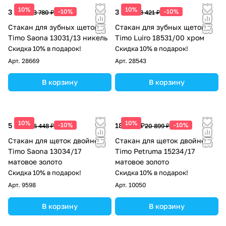
10%
10%
3 402 ₽
-10%
3 079 ₽
-10%
3 780 ₽
3 421 ₽
Стакан для зубных щеток
Стакан для зубных щеток
Timo Saona 13031/13 никель
Timo Luiro 18531/00 хром
Скидка 10% в подарок!
Скидка 10% в подарок!
Арт.
28669
Арт.
28543
В корзину
В корзину
10%
10%
5 803 ₽
-10%
18 809 ₽
-10%
6 448 ₽
20 899 ₽
Стакан для щеток двойной
Стакан для щеток двойной
Timo Saona 13034/17
Timo Petruma 15234/17
матовое золото
матовое золото
Скидка 10% в подарок!
Скидка 10% в подарок!
Арт.
9598
Арт.
10050
В корзину
В корзину