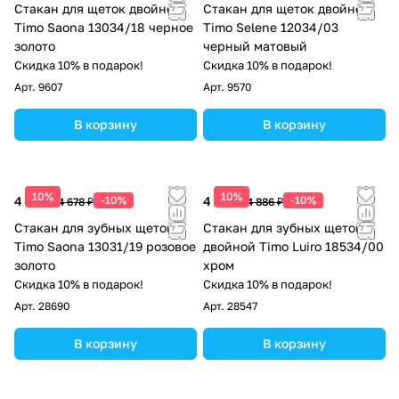
Стакан для щеток двойной
Стакан для щеток двойной
Timo Saona 13034/18 черное
Timo Selene 12034/03
золото
черный матовый
Скидка 10% в подарок!
Скидка 10% в подарок!
Арт.
9607
Арт.
9570
В корзину
В корзину
10%
10%
4 210 ₽
-10%
4 397 ₽
-10%
4 678 ₽
4 886 ₽
Стакан для зубных щеток
Стакан для зубных щеток
Timo Saona 13031/19 розовое
двойной Timo Luiro 18534/00
золото
хром
Скидка 10% в подарок!
Скидка 10% в подарок!
Арт.
28690
Арт.
28547
В корзину
В корзину