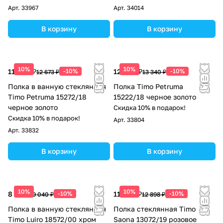
Арт.
33967
Арт.
34014
В корзину
В корзину
10%
10%
11 406 ₽
-10%
12 006 ₽
-10%
12 673 ₽
13 340 ₽
Полка в ванную стеклянная
Полка Timo Petruma
Timo Petruma 15272/18
15222/18 черное золото
черное золото
Скидка 10% в подарок!
Скидка 10% в подарок!
Арт.
33804
Арт.
33832
В корзину
В корзину
10%
10%
8 136 ₽
-10%
11 608 ₽
-10%
9 040 ₽
12 898 ₽
Полка в ванную стеклянная
Полка стеклянная Timo
Timo Luiro 18572/00 хром
Saona 13072/19 розовое