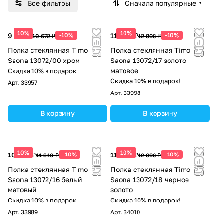
Все фильтры
Сначала популярные
10%
10%
9 605 ₽
-10%
11 608 ₽
-10%
10 672 ₽
12 898 ₽
Полка стеклянная Timo
Полка стеклянная Timo
Saona 13072/00 хром
Saona 13072/17 золото
матовое
Скидка 10% в подарок!
Скидка 10% в подарок!
Арт.
33957
Арт.
33998
В корзину
В корзину
10%
10%
10 206 ₽
-10%
11 608 ₽
-10%
11 340 ₽
12 898 ₽
Полка стеклянная Timo
Полка стеклянная Timo
Saona 13072/16 белый
Saona 13072/18 черное
матовый
золото
Скидка 10% в подарок!
Скидка 10% в подарок!
Арт.
33989
Арт.
34010