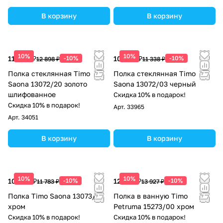
В корзину
В корзину
10%
10%
11 608 ₽
-10%
10 204 ₽
-10%
12 898 ₽
11 338 ₽
Полка стеклянная Timo
Полка стеклянная Timo
Saona 13072/20 золото
Saona 13072/03 черный
шлифованное
Скидка 10% в подарок!
Скидка 10% в подарок!
Арт.
33965
Арт.
34051
В корзину
В корзину
10%
10%
10 605 ₽
-10%
12 534 ₽
-10%
11 783 ₽
13 927 ₽
Полка Timo Saona 13073/00
Полка в ванную Timo
хром
Petruma 15273/00 хром
Скидка 10% в подарок!
Скидка 10% в подарок!