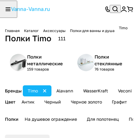
Timo
Главная
Каталог
Аксессуары
Полки для ванны и душа
Полки Timo
111
Полки
Полки
металлические
стеклянные
159 товаров
76 товаров
Бренды
Timo
Alavann
WasserKraft
Veconi
Цвет
Антик
Черный
Черное золото
Графит
Полки
На душевое ограждение
Для полотенец
Под