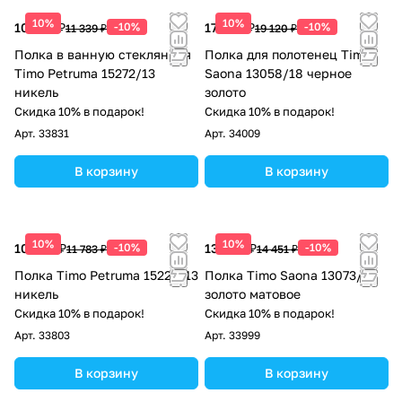
10%
10%
10 205 ₽
-10%
17 208 ₽
-10%
11 339 ₽
19 120 ₽
Полка в ванную стеклянная
Полка для полотенец Timo
Timo Petruma 15272/13
Saona 13058/18 черное
никель
золото
Скидка 10% в подарок!
Скидка 10% в подарок!
Арт.
33831
Арт.
34009
В корзину
В корзину
10%
10%
10 605 ₽
-10%
13 006 ₽
-10%
11 783 ₽
14 451 ₽
Полка Timo Petruma 15222/13
Полка Timo Saona 13073/17
никель
золото матовое
Скидка 10% в подарок!
Скидка 10% в подарок!
Арт.
33803
Арт.
33999
В корзину
В корзину