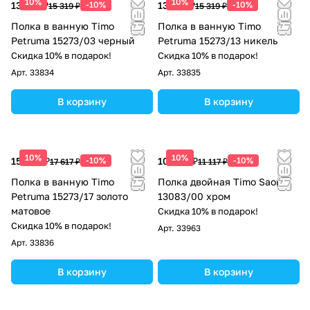
10%
10%
13 787 ₽
-10%
13 787 ₽
-10%
15 319 ₽
15 319 ₽
Полка в ванную Timo
Полка в ванную Timo
Petruma 15273/03 черный
Petruma 15273/13 никель
Скидка 10% в подарок!
Скидка 10% в подарок!
Арт.
33834
Арт.
33835
В корзину
В корзину
10%
10%
15 855 ₽
-10%
10 005 ₽
-10%
17 617 ₽
11 117 ₽
Полка в ванную Timo
Полка двойная Timo Saona
Petruma 15273/17 золото
13083/00 хром
матовое
Скидка 10% в подарок!
Скидка 10% в подарок!
Арт.
33963
Арт.
33836
В корзину
В корзину