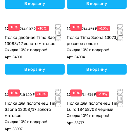
В корзину
В корзину
10%
10%
12 606 ₽
-10%
13 006 ₽
-10%
14 007 ₽
14 451 ₽
Полка двойная Timo Saona
Полка Timo Saona 13073/19
13083/17 золото матовое
розовое золото
Скидка 10% в подарок!
Скидка 10% в подарок!
Арт.
34001
Арт.
34034
В корзину
В корзину
10%
10%
17 208 ₽
-10%
13 207 ₽
-10%
19 120 ₽
14 674 ₽
Полка для полотенец Timo
Полка для полотенец Timo
Saona 13058/17 золото
Luiro 18458/03 черный
матовое
Скидка 10% в подарок!
Скидка 10% в подарок!
Арт.
33777
Арт.
33997