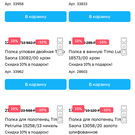
Арт.
33958
Арт.
33833
В корзину
В корзину
10%
10%
12 207 ₽
-10%
8 357 ₽
-10%
13 563 ₽
9 285 ₽
Полка угловая двойная Timo
Полка в ванную Timo Luiro
Saona 13082/00 хром
18573/00 хром
Скидка 10% в подарок!
Скидка 10% в подарок!
Арт.
33962
Арт.
28603
В корзину
В корзину
10%
10%
21 211 ₽
-10%
17 208 ₽
-10%
23 568 ₽
19 120 ₽
Полка для полотенец Timo
Полка для полотенец Timo
Petruma 15258/13 никель
Saona 13058/20 золото
шлифованное
Скидка 10% в подарок!