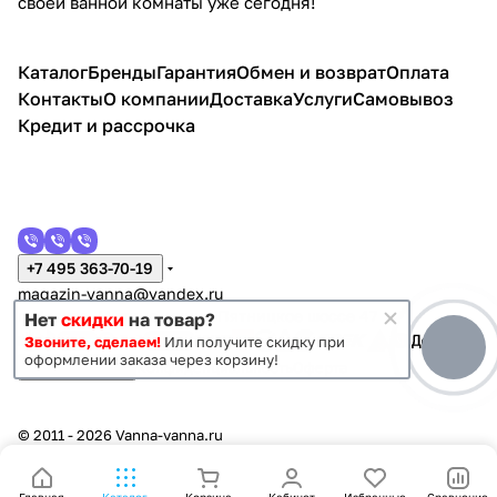
своей ванной комнаты уже сегодня!
Каталог
Бренды
Гарантия
Обмен и возврат
Оплата
Контакты
О компании
Доставка
Услуги
Самовывоз
Кредит и рассрочка
+7 495 363-70-19
magazin-vanna@yandex.ru
г. Москва, Митино, улица Пятницкое шоссе 47
Нет
скидки
на товар?
Звоните, сделаем!
Или получите скидку при
оформлении заказа через корзину!
Темная тема
Конфиденциальность
Оферта
© 2011 - 2026 Vanna-vanna.ru