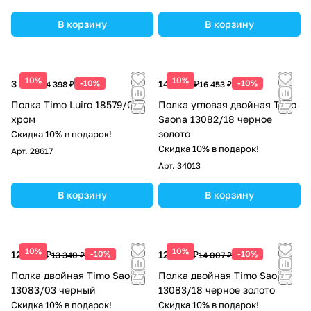
В корзину
В корзину
10%
10%
3 958 ₽
-10%
14 808 ₽
-10%
4 398 ₽
16 453 ₽
Полка Timo Luiro 18579/00
Полка угловая двойная Timo
хром
Saona 13082/18 черное
золото
Скидка 10% в подарок!
Скидка 10% в подарок!
Арт.
28617
Арт.
34013
В корзину
В корзину
10%
10%
12 006 ₽
-10%
12 606 ₽
-10%
13 340 ₽
14 007 ₽
Полка двойная Timo Saona
Полка двойная Timo Saona
13083/03 черный
13083/18 черное золото
Скидка 10% в подарок!
Скидка 10% в подарок!