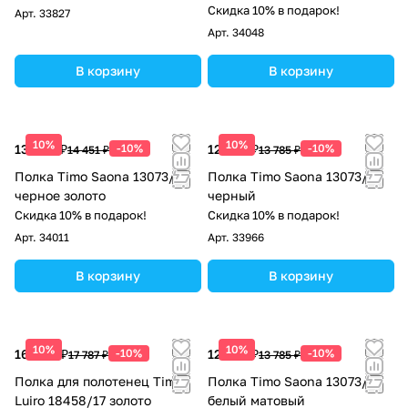
Скидка 10% в подарок!
Арт.
33827
Арт.
34048
В корзину
В корзину
10%
10%
13 006 ₽
-10%
12 407 ₽
-10%
14 451 ₽
13 785 ₽
Полка Timo Saona 13073/18
Полка Timo Saona 13073/03
черное золото
черный
Скидка 10% в подарок!
Скидка 10% в подарок!
Арт.
34011
Арт.
33966
В корзину
В корзину
10%
10%
16 008 ₽
-10%
12 407 ₽
-10%
17 787 ₽
13 785 ₽
Полка для полотенец Timo
Полка Timo Saona 13073/16
Luiro 18458/17 золото
белый матовый