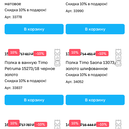
матовое
Скидка 10% в подарок!
Скидка 10% в подарок!
Арт.
33990
Арт.
33778
В корзину
В корзину
10%
10%
15 855 ₽
-10%
13 006 ₽
-10%
17 617 ₽
14 451 ₽
Полка в ванную Timo
Полка Timo Saona 13073/20
Petruma 15273/18 черное
золото шлифованное
золото
Скидка 10% в подарок!
Скидка 10% в подарок!
Арт.
34052
Арт.
33837
В корзину
В корзину
10%
10%
16 008 ₽
-10%
14 800 ₽
-10%
17 787 ₽
16 444 ₽