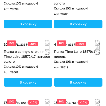
золото
Скидка 10% в подарок!
Скидка 10% в подарок!
Арт.
28599
Арт.
28700
В корзину
В корзину
10%
10%
10 114 ₽
-10%
4 354 ₽
-10%
11 238 ₽
4 838 ₽
Полка в ванную стеклянная
Полка Timo Luiro 18579/13
Timo Luiro 18572/17 матовое
никель
золото
Скидка 10% в подарок!
Скидка 10% в подарок!
Арт.
28619
Арт.
28601
В корзину
В корзину
10%
10%
17 208 ₽
-10%
15 042 ₽
-10%
19 120 ₽
16 713 ₽