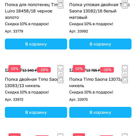
Полка для полотенец Timo
Полка угловая двойная Timo
Luiro 18458/18 черное
Saona 13082/16 белый
золото
матовый
Скидка 10% в подарок!
Скидка 10% в подарок!
Арт.
33779
Арт.
33992
В корзину
В корзину
10%
10%
12 006 ₽
-10%
12 407 ₽
-10%
13 340 ₽
13 785 ₽
Полка двойная Timo Saona
Полка Timo Saona 13073/13
13083/13 никель
никель
Скидка 10% в подарок!
Скидка 10% в подарок!
Арт.
33972
Арт.
33970
В корзину
В корзину