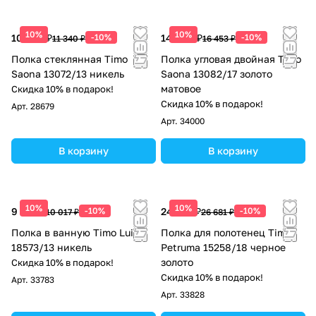
10%
10%
10 206 ₽
-10%
14 808 ₽
-10%
11 340 ₽
16 453 ₽
Полка стеклянная Timo
Полка угловая двойная Timo
Saona 13072/13 никель
Saona 13082/17 золото
матовое
Скидка 10% в подарок!
Скидка 10% в подарок!
Арт.
28679
Арт.
34000
В корзину
В корзину
10%
10%
9 015 ₽
-10%
24 013 ₽
-10%
10 017 ₽
26 681 ₽
Полка в ванную Timo Luiro
Полка для полотенец Timo
18573/13 никель
Petruma 15258/18 черное
золото
Скидка 10% в подарок!
Скидка 10% в подарок!
Арт.
33783
Арт.
33828