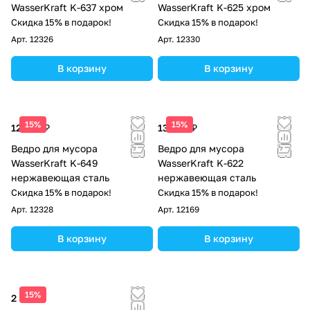
WasserKraft K-637 хром
WasserKraft K-625 хром
Скидка 15% в подарок!
Скидка 15% в подарок!
Арт.
12326
Арт.
12330
В корзину
В корзину
15%
15%
12 160 ₽
13 380 ₽
Ведро для мусора
Ведро для мусора
WasserKraft K-649
WasserKraft K-622
нержавеющая сталь
нержавеющая сталь
Скидка 15% в подарок!
Скидка 15% в подарок!
Арт.
12328
Арт.
12169
В корзину
В корзину
15%
2 880 ₽