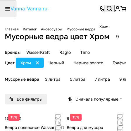
Хром
Главная
Каталог
Аксессуары
Мусорные ведра
Мусорные ведра цвет Хром
9
Бренды
WasserKraft
Raglo
Timo
Цвет
Хром
Черный
Черное золото
Графит
Мусорные ведра
3 литра
5 литра
7 литра
9 лит
Все фильтры
Сначала популярные
15%
15%
10 190 ₽
6 860 ₽
Ведро подвесное WasserKraft
Ведро для мусора