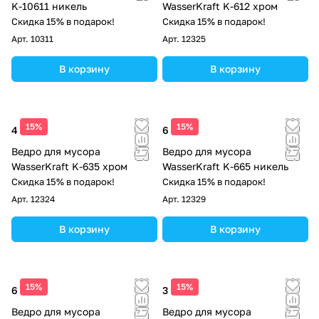
K-10611 никель
WasserKraft K-612 хром
Скидка 15% в подарок!
Скидка 15% в подарок!
Арт.
10311
Арт.
12325
В корзину
В корзину
15%
15%
4 340 ₽
6 540 ₽
Ведро для мусора
Ведро для мусора
WasserKraft K-635 хром
WasserKraft K-665 никель
Скидка 15% в подарок!
Скидка 15% в подарок!
Арт.
12324
Арт.
12329
В корзину
В корзину
15%
15%
6 020 ₽
3 830 ₽
Ведро для мусора
Ведро для мусора