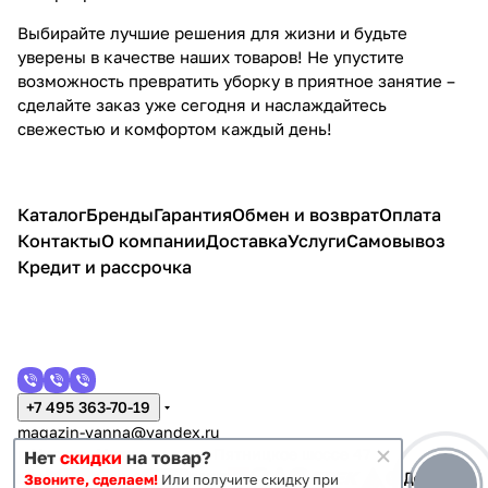
Выбирайте лучшие решения для жизни и будьте
уверены в качестве наших товаров! Не упустите
возможность превратить уборку в приятное занятие –
сделайте заказ уже сегодня и наслаждайтесь
свежестью и комфортом каждый день!
Каталог
Бренды
Гарантия
Обмен и возврат
Оплата
Контакты
О компании
Доставка
Услуги
Самовывоз
Кредит и рассрочка
+7 495 363-70-19
magazin-vanna@yandex.ru
г. Москва, Митино, улица Пятницкое шоссе 47
Нет
скидки
на товар?
Звоните, сделаем!
Или получите скидку при