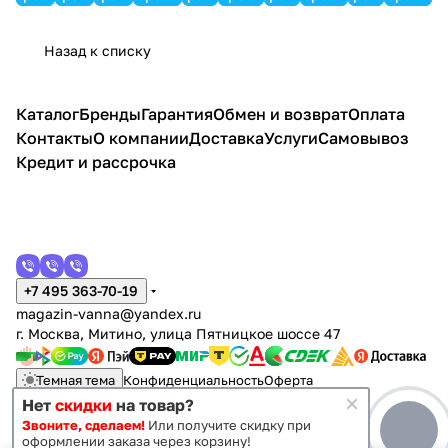
вая
черн
ый
корич
бела
ый
невая
я
Назад к списку
Каталог
Бренды
Гарантия
Обмен и возврат
Оплата
Контакты
О компании
Доставка
Услуги
Самовывоз
Кредит и рассрочка
+7 495 363-70-19
magazin-vanna@yandex.ru
г. Москва, Митино, улица Пятницкое шоссе 47
Темная тема
Конфиденциальность
Оферта
Нет
скидки
на товар?
Звоните, сделаем!
Или получите скидку при
© 2011 - 2026 Vanna-vanna.ru
оформлении заказа через корзину!