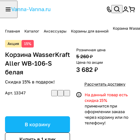
Корзина Wasse
Главная
Каталог
Аксессуары
Корзины для ванной
Акция
15%
Розничная цена
Корзина WasserKraft
5 260 ₽
Aller WB-106-S
Цена по акции
3 682 ₽
белая
Скидка 15% в подарок!
Рассчитать доставку
Арт.
13347
На данный товар есть
скидка 15%
применится при
оформлении заказа
через корзину или по
телефону!
В корзину
Купить в 1 клик