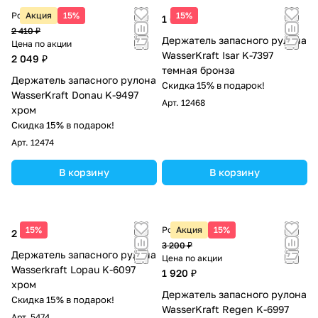
Розничная цена
Акция
15%
15%
1 620 ₽
2 410 ₽
Держатель запасного рулона
Цена по акции
WasserKraft Isar K-7397
2 049 ₽
темная бронза
Держатель запасного рулона
Скидка 15% в подарок!
WasserKraft Donau K-9497
Арт.
12468
хром
Скидка 15% в подарок!
Арт.
12474
В корзину
В корзину
15%
Розничная цена
Акция
15%
2 260 ₽
3 200 ₽
Держатель запасного рулона
Цена по акции
Wasserkraft Lopau K-6097
1 920 ₽
хром
Держатель запасного рулона
Скидка 15% в подарок!
WasserKraft Regen K-6997
Арт.
5474