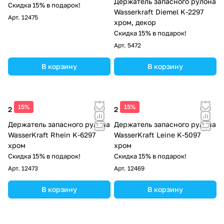
Держатель запасного рулона
Скидка 15% в подарок!
Wasserkraft Diemel K-2297
Арт.
12475
хром, декор
Скидка 15% в подарок!
Арт.
5472
В корзину
В корзину
15%
15%
2 200 ₽
2 200 ₽
Держатель запасного рулона
Держатель запасного рулона
WasserKraft Rhein K-6297
WasserKraft Leine K-5097
хром
хром
Скидка 15% в подарок!
Скидка 15% в подарок!
Арт.
12473
Арт.
12469
В корзину
В корзину