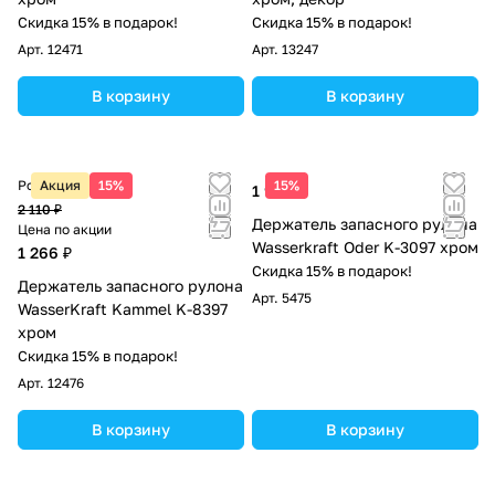
Скидка 15% в подарок!
Скидка 15% в подарок!
Арт.
12471
Арт.
13247
В корзину
В корзину
Розничная цена
Акция
15%
15%
1 970 ₽
2 110 ₽
Держатель запасного рулона
Цена по акции
Wasserkraft Oder K-3097 хром
1 266 ₽
Скидка 15% в подарок!
Держатель запасного рулона
Арт.
5475
WasserKraft Kammel K-8397
хром
Скидка 15% в подарок!
Арт.
12476
В корзину
В корзину