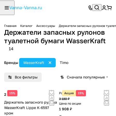
Главная
Каталог
Аксессуары
Держатели запасных рулонов туале
Держатели запасных рулонов
туалетной бумаги WasserKraft
14
Бренды
WasserKraft
Timo
Все фильтры
Сначала популярные
15%
Розничная цена
Акция
15%
2 200 ₽
3 180 ₽
Держатель запасного рулона
Цена по акции
WasserKraft Lippe K-6597
1 908 ₽
хром