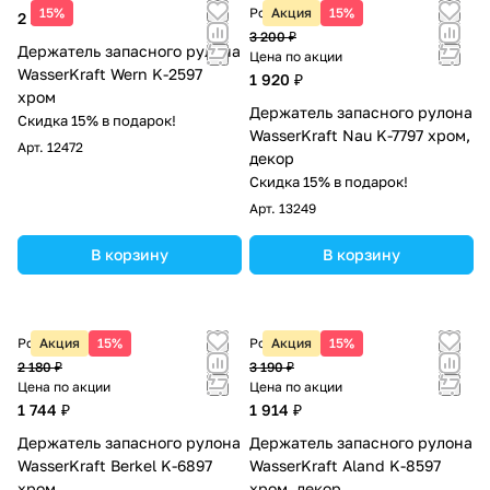
15%
Розничная цена
Акция
15%
2 290 ₽
3 200 ₽
Держатель запасного рулона
Цена по акции
WasserKraft Wern K-2597
1 920 ₽
хром
Держатель запасного рулона
Скидка 15% в подарок!
WasserKraft Nau K-7797 хром,
Арт.
12472
декор
Скидка 15% в подарок!
Арт.
13249
В корзину
В корзину
Розничная цена
Акция
15%
Розничная цена
Акция
15%
2 180 ₽
3 190 ₽
Цена по акции
Цена по акции
1 744 ₽
1 914 ₽
Держатель запасного рулона
Держатель запасного рулона
WasserKraft Berkel K-6897
WasserKraft Aland K-8597
хром
хром, декор