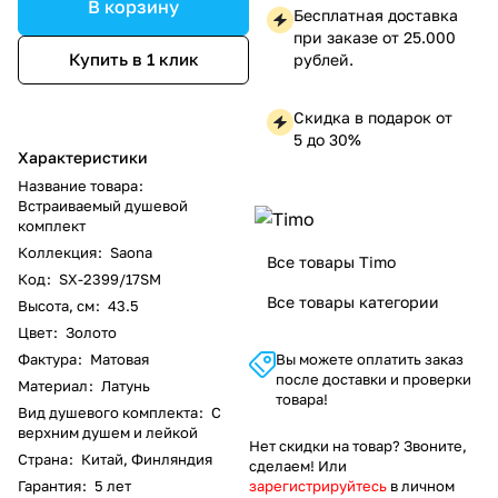
В корзину
Бесплатная доставка
при заказе от 25.000
Купить в 1 клик
рублей.
Скидка в подарок от
5 до 30%
Характеристики
Название товара
:
Встраиваемый душевой
комплект
Коллекция
:
Saona
Все товары Timo
Код
:
SX-2399/17SM
Все товары категории
Высота, см
:
43.5
Цвет
:
Золото
Фактура
:
Матовая
Вы можете оплатить заказ
после доставки и проверки
Материал
:
Латунь
товара!
Вид душевого комплекта
:
С
верхним душем и лейкой
Нет скидки на товар? Звоните,
Страна
:
Китай, Финляндия
сделаем! Или
Гарантия
:
5 лет
зарегистрируйтесь
в личном