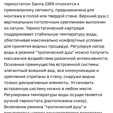
72 583 ₽ x 1 шт
80 648 ₽
термостатом Saona 2399 относится к
Душевой комплект Timo Saona SX-
премиальному сегменту, предназначена для
2309/17SM золото матовое
монтажа в полой или твердой стене. Верхний душ с
52 338 ₽ x 1 шт
58 153 ₽
вертикальным потолочным креплением выполнен
Душевой комплект Timo Saona SX-
из латуни. Термостатический картридж
2319/17SM матовое золото
поддерживает стабильную температуру воды,
234 940 ₽ x 1 шт
261 044 ₽
обеспечивая максимально комфортные условия
Душевой комплект Timo Saona SX-
для принятия водных процедур. Регулируя напор
2329/17SM матовое золото
воды в режиме "тропический душ" можно получить
109 830 ₽ x 1 шт
122 033 ₽
массажное воздействие различной интенсивности.
Душевой комплект Timo Saona SX-
Основные преимущества встроенной системы:
2349/17SM золото матовое
элегантный внешний вид, все коммуникации и
64 560 ₽ x 1 шт
71 733 ₽
крепления спрятаны в стену, снаружи видны
Душевой комплект Timo Saona SX-
только декоративные элементы. Установить
2359/17SM матовое золото
встроенную систему можно в любом месте.
83 470 ₽ x 1 шт
92 744 ₽
Регулировка температуры воды осуществляется
Душевой комплект Timo Saona SX-
ручкой термостата (расположена снизу).
2369/17SM матовое золото
Включение режима "тропический душ" и
52 144 ₽ x 1 шт
57 938 ₽
регулировка напора осуществляется поворотом