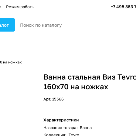
+7 495 363-
а
Режим работы
алог
70 на ножках
Ванна стальная Виз Tevr
160x70 на ножках
Арт.
15566
Характеристики
Название товара
:
Ванна
Коллекция
:
Tevro