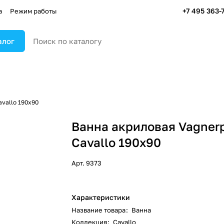
+7 495 363-
а
Режим работы
алог
avallo 190х90
Ванна акриловая Vagnerp
Cavallo 190х90
Арт.
9373
Характеристики
Название товара
:
Ванна
Коллекция
:
Cavallo