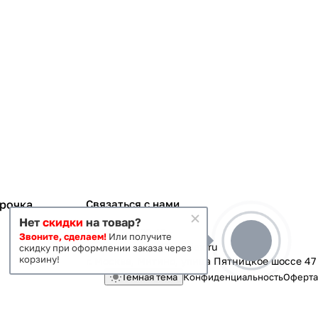
срочка
Связаться с нами
Нет
скидки
на товар?
+7 495 363-70-19
Звоните, сделаем!
Или получите
magazin-vanna@yandex.ru
скидку при оформлении заказа через
корзину!
г. Москва, Митино, улица Пятницкое шоссе 47
Темная тема
Конфиденциальность
Оферта