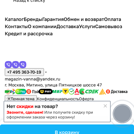
Назад к списку
Каталог
Бренды
Гарантия
Обмен и возврат
Оплата
Контакты
О компании
Доставка
Услуги
Самовывоз
Кредит и рассрочка
+7 495 363-70-19
magazin-vanna@yandex.ru
г. Москва, Митино, улица Пятницкое шоссе 47
Темная тема
Конфиденциальность
Оферта
Нет
скидки
на товар?
Звоните, сделаем!
Или получите скидку при
© 2011 - 2026 Vanna-vanna.ru
оформлении заказа через корзину!
В корзину