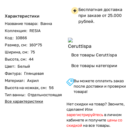
Бесплатная доставка
при заказе от 25.000
Характеристики
рублей.
Название товара
:
Ванна
Коллекция
:
RESIA
Код
:
10866
Размер, см
:
160*75
Ширина, см
:
75
Все товары Ceruttispa
Высота, см
:
44
Все товары категории
Цвет
:
Белый
Фактура
:
Глянцевая
Материал
:
Акрил
Вы можете оплатить заказ
после доставки и проверки
Высота на ножках, см
:
56
товара!
Тип ванны
:
Отдельностоящая
Все характеристики
Нет скидки на товар? Звоните,
сделаем! Или
зарегистрируйтесь
в личном
кабинете и получите
цены со
скидкой
на все товары.