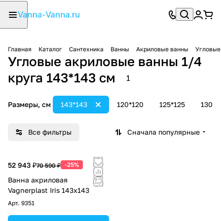
Главная
Каталог
Сантехника
Ванны
Акриловые ванны
Угловые
Угловые акриловые ванны 1/4
круга 143*143 см
1
Размеры, см
143*143
120*120
125*125
130*1
Все фильтры
Сначала популярные
52 943 ₽
-25%
70 590 ₽
Ванна акриловая
Vagnerplast Iris 143х143
Арт.
9351