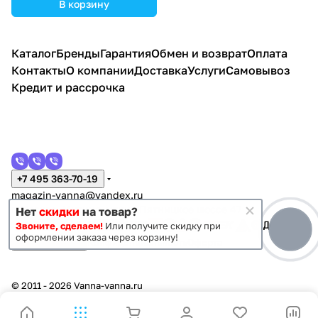
В корзину
Каталог
Бренды
Гарантия
Обмен и возврат
Оплата
Контакты
О компании
Доставка
Услуги
Самовывоз
Кредит и рассрочка
+7 495 363-70-19
magazin-vanna@yandex.ru
г. Москва, Митино, улица Пятницкое шоссе 47
Нет
скидки
на товар?
Звоните, сделаем!
Или получите скидку при
оформлении заказа через корзину!
Темная тема
Конфиденциальность
Оферта
© 2011 - 2026 Vanna-vanna.ru