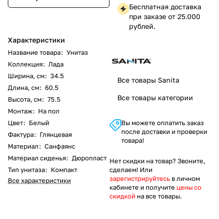
Бесплатная доставка
при заказе от 25.000
рублей.
Характеристики
Название товара
:
Унитаз
Коллекция
:
Лада
Ширина, см
:
34.5
Все товары Sanita
Длина, см
:
60.5
Все товары категории
Высота, см
:
75.5
Монтаж
:
На пол
Цвет
:
Белый
Вы можете оплатить заказ
после доставки и проверки
Фактура
:
Глянцевая
товара!
Материал
:
Санфаянс
Материал сиденья
:
Дюропласт
Нет скидки на товар? Звоните,
Тип унитаза
:
Компакт
сделаем! Или
зарегистрируйтесь
в личном
Все характеристики
кабинете и получите
цены со
скидкой
на все товары.