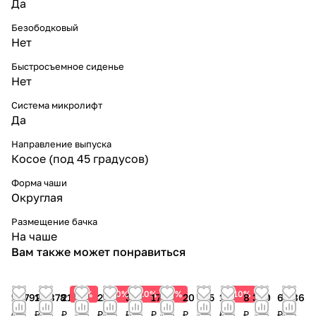
Да
Безободковый
Нет
Быстросъемное сиденье
Нет
Система микролифт
Да
Направление выпуска
Косое (под 45 градусов)
Форма чаши
Округлая
Размещение бачка
На чаше
Вам также может понравиться
10%
10%
10%
10%
10%
17 792
18 878
21 990
22 950
32 513
17 990
20 705
13 590
8 390
6 286
₽
₽
₽
₽
₽
₽
₽
₽
₽
₽