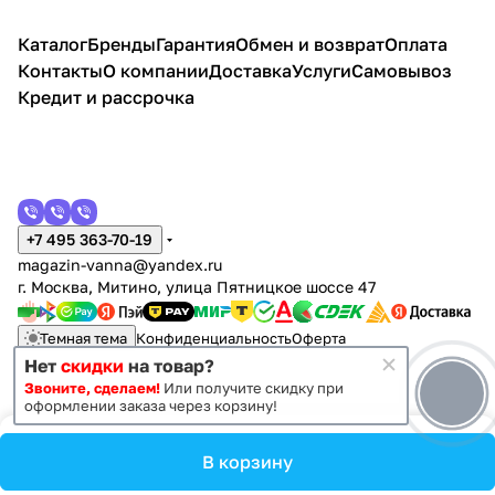
Каталог
Бренды
Гарантия
Обмен и возврат
Оплата
Контакты
О компании
Доставка
Услуги
Самовывоз
Кредит и рассрочка
+7 495 363-70-19
magazin-vanna@yandex.ru
г. Москва, Митино, улица Пятницкое шоссе 47
Темная тема
Конфиденциальность
Оферта
Нет
скидки
на товар?
Звоните, сделаем!
Или получите скидку при
© 2011 - 2026 Vanna-vanna.ru
оформлении заказа через корзину!
В корзину