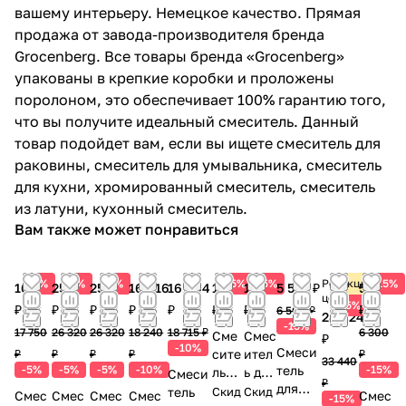
вашему интерьеру. Немецкое качество. Прямая
продажа от завода-производителя бренда
Grocenberg. Все товары бренда «Grocenberg»
упакованы в крепкие коробки и проложены
поролоном, это обеспечивает 100% гарантию того,
что вы получите идеальный смеситель. Данный
товар подойдет вам, если вы ищете смеситель для
раковины, смеситель для умывальника, смеситель
для кухни, хромированный смеситель, смеситель
из латуни, кухонный смеситель.
Вам также может понравиться
5%
5%
5%
5%
5%
Розничная
Акция
15%
16 863
25 004
25 004
16 416
16 844
11 598
13 242
5 525 ₽
5 355
цена
15%
₽
₽
₽
₽
₽
₽
₽
₽
6 500 ₽
28 424
-15%
17 750
26 320
26 320
18 240
18 715 ₽
6 300
Сме
Смес
₽
-10%
Cмеси
сите
ител
₽
₽
₽
₽
₽
33 440
-5%
-5%
-5%
-10%
тель
-15%
ль
ь для
Смеси
₽
для
для
кухн
тель
Скид
Скид
Смес
Смес
Смес
Смес
Cмес
-15%