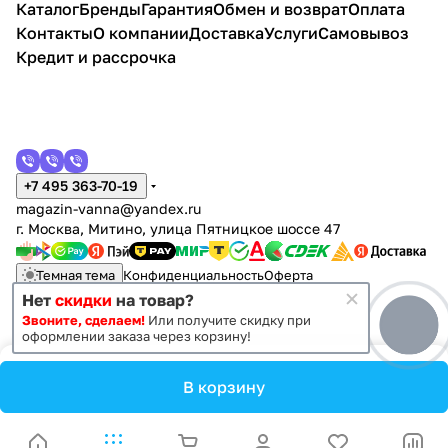
Каталог
Бренды
Гарантия
Обмен и возврат
Оплата
ft
Контакты
О компании
Доставка
Услуги
Самовывоз
A892
7
Кредит и рассрочка
нике
ль
+7 495 363-70-19
magazin-vanna@yandex.ru
г. Москва, Митино, улица Пятницкое шоссе 47
Темная тема
Конфиденциальность
Оферта
Нет
скидки
на товар?
Звоните, сделаем!
Или получите скидку при
© 2011 - 2026 Vanna-vanna.ru
оформлении заказа через корзину!
В корзину