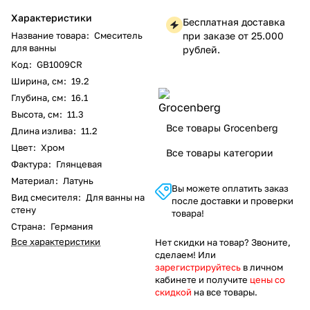
Характеристики
Бесплатная доставка
Название товара
:
Смеситель
при заказе от 25.000
для ванны
рублей.
Код
:
GB1009CR
Ширина, см
:
19.2
Глубина, см
:
16.1
Высота, см
:
11.3
Все товары Grocenberg
Длина излива
:
11.2
Цвет
:
Хром
Все товары категории
Фактура
:
Глянцевая
Материал
:
Латунь
Вы можете оплатить заказ
Вид смесителя
:
Для ванны на
после доставки и проверки
стену
товара!
Страна
:
Германия
Все характеристики
Нет скидки на товар? Звоните,
сделаем! Или
зарегистрируйтесь
в личном
кабинете и получите
цены со
скидкой
на все товары.