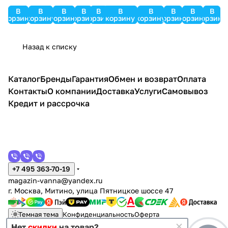
A7751.2
за
ый
ый
хро
87.289.
В
В
В
В
В
В
В
В
В
В
м
корзину
корзину
корзину
корзину
корзину
корзину
корзину
корзину
корзину
корзину
290.29
2.291
розово
Назад к списку
е
золото
Каталог
Бренды
Гарантия
Обмен и возврат
Оплата
Контакты
О компании
Доставка
Услуги
Самовывоз
Кредит и рассрочка
+7 495 363-70-19
magazin-vanna@yandex.ru
г. Москва, Митино, улица Пятницкое шоссе 47
Темная тема
Конфиденциальность
Оферта
Нет
скидки
на товар?