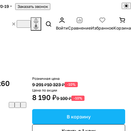
70-19
Заказать звонок
Войти
Сравнение
Избранное
Корзина
Розничная цена
х60
9 291 ₽
10 323 ₽
-10%
Цена по акции
8 190 ₽
9 100 ₽
-10%
В корзину
Купить в 1 клик