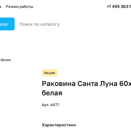
+7 495 363-
а
Режим работы
алог
 белая
Акция
Раковина Санта Луна 60
белая
Арт.
4477
Характеристики