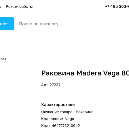
+7 495 363-
а
Режим работы
алог
елая
Раковина Madera Vega 8
Арт.
27237
Характеристики
Название товара
:
Раковина
Коллекция
:
Vega
Код
:
4627173210942