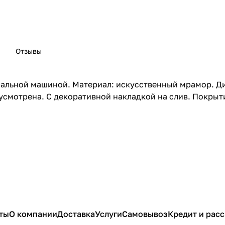
Отзывы
ральной машиной. Материал: искусственный мрамор. Ди
дусмотрена. С декоративной накладкой на слив. Покры
ты
О компании
Доставка
Услуги
Самовывоз
Кредит и рас