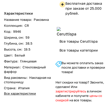
Бесплатная доставка
при заказе от 25.000
Характеристики
рублей.
Название товара
:
Раковина
Коллекция
:
CR
Код
:
9946
Ширина, см
:
59
Все товары Ceruttispa
Глубина, см
:
38.5
Высота, см
:
19.5
Все товары категории
Цвет
:
Белый
Фактура
:
Глянцевая
Вы можете оплатить заказ
Материал
:
Стекловидный
после доставки и проверки
фарфор
товара!
Вид раковины
:
Накладная на
столешницу
Нет скидки на товар? Звоните,
сделаем! Или
Страна
:
Италия
зарегистрируйтесь
в личном
Все характеристики
кабинете и получите
цены со
скидкой
на все товары.