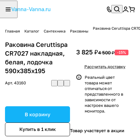
Раковина Ceruttispa CR7
Главная
Каталог
Сантехника
Раковины
Раковина Ceruttispa
3 825 ₽
CR7027 накладная,
4 500 ₽
-15%
белая, лодочка
Рассчитать доставку
590х385х195
Реальный цвет
Арт.
43160
товара может
отличаться от
представленного в
зависимости от
настроек вашего
монитора.
В корзину
Купить в 1 клик
Товар участвует в акции