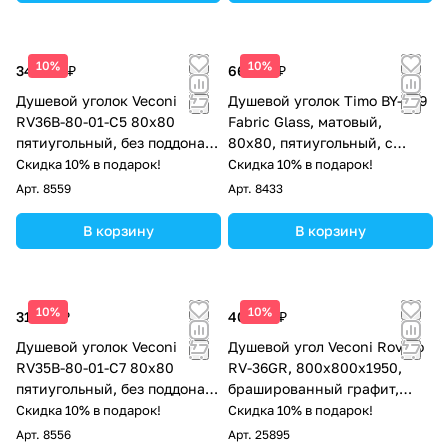
10%
10%
34 890 ₽
66 675 ₽
Душевой уголок Veconi
Душевой уголок Timo BY-839
RV36B-80-01-C5 80х80
Fabric Glass, матовый,
пятиугольный, без поддона,
80х80, пятиугольный, с
прозрачное стекло, черный
низким поддоном, хром
Скидка 10% в подарок!
Скидка 10% в подарок!
матовый
Арт.
8559
Арт.
8433
В корзину
В корзину
10%
10%
31 132 ₽
40 023 ₽
Душевой уголок Veconi
Душевой угол Veconi Rovigo
RV35B-80-01-C7 80х80
RV-36GR, 800x800x1950,
пятиугольный, без поддона,
брашированный графит,
прозрачное стекло, черный
стекло прозрачное
Скидка 10% в подарок!
Скидка 10% в подарок!
матовый
Арт.
8556
Арт.
25895