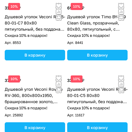
10%
10%
31 132 ₽
69 720 ₽
Душевой уголок Veconi RV35-
Душевой уголок Timo BY-839
80-01-C7 80х80
Clean Glass, прозрачный,
пятиугольный, без поддона,
80х80, пятиугольный, с
прозрачное стекло, хром
низким поддоном, хром
Скидка 10% в подарок!
Скидка 10% в подарок!
Арт.
8553
Арт.
8441
В корзину
В корзину
10%
10%
37 973 ₽
33 286 ₽
Душевой угол Veconi Rovigo
Душевой уголок Veconi RV36-
RV-36G, 800x800x1950,
80-01-C5 80х80
брашированное золото,
пятиугольный, без поддона,
стекло прозрачное
прозрачное стекло, хром
Скидка 10% в подарок!
Скидка 10% в подарок!
Арт.
25892
Арт.
11617
В корзину
В корзину