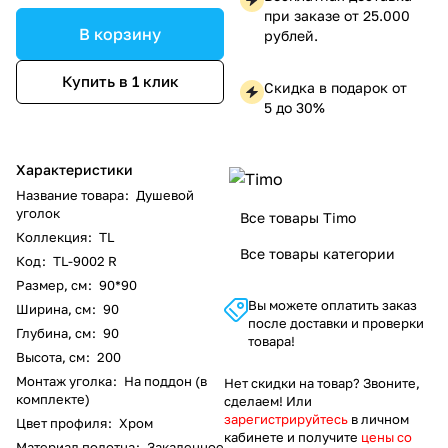
при заказе от 25.000
В корзину
рублей.
Купить в 1 клик
Скидка в подарок от
5 до 30%
Характеристики
Название товара
:
Душевой
уголок
Все товары Timo
Коллекция
:
TL
Все товары категории
Код
:
TL-9002 R
Размер, см
:
90*90
Вы можете оплатить заказ
Ширина, см
:
90
после доставки и проверки
Глубина, см
:
90
товара!
Высота, см
:
200
Монтаж уголка
:
На поддон (в
Нет скидки на товар? Звоните,
комплекте)
сделаем! Или
зарегистрируйтесь
в личном
Цвет профиля
:
Хром
кабинете и получите
цены со
Материал полотна
:
Закаленное