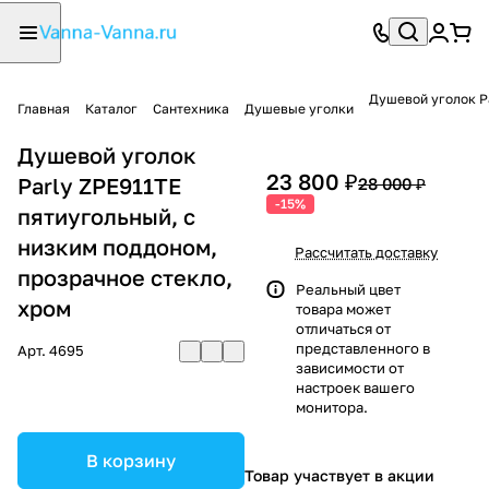
Душевой уголок Pa
Главная
Каталог
Сантехника
Душевые уголки
Душевой уголок
23 800 ₽
Parly ZPE911TE
28 000 ₽
-15%
пятиугольный, с
низким поддоном,
Рассчитать доставку
прозрачное стекло,
Реальный цвет
хром
товара может
отличаться от
представленного в
Арт.
4695
зависимости от
настроек вашего
монитора.
В корзину
Товар участвует в акции