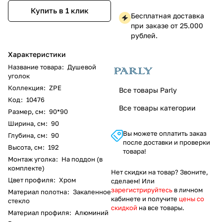
Купить в 1 клик
Бесплатная доставка
при заказе от 25.000
рублей.
Характеристики
Название товара
:
Душевой
уголок
Коллекция
:
ZPE
Все товары Parly
Код
:
10476
Все товары категории
Размер, см
:
90*90
Ширина, см
:
90
Вы можете оплатить заказ
Глубина, см
:
90
после доставки и проверки
Высота, см
:
192
товара!
Монтаж уголка
:
На поддон (в
комплекте)
Нет скидки на товар? Звоните,
Цвет профиля
:
Хром
сделаем! Или
зарегистрируйтесь
в личном
Материал полотна
:
Закаленное
кабинете и получите
цены со
стекло
скидкой
на все товары.
Материал профиля
:
Алюминий