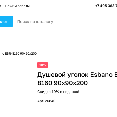
+7 495 363-
а
Режим работы
алог
ano ESR-8160 90х90х200
10%
Душевой уголок Esbano 
8160 90х90х200
Скидка 10% в подарок!
Арт.
26840