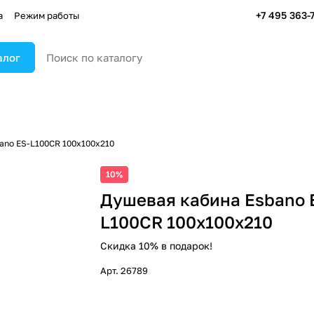
+7 495 363-
а
Режим работы
алог
ano ES-L100CR 100х100х210
10%
Душевая кабина Esbano 
L100CR 100х100х210
Скидка 10% в подарок!
Арт.
26789