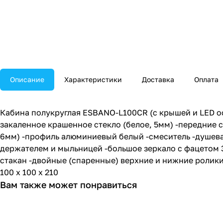
Описание
Характеристики
Доставка
Оплата
Кабина полукруглая ESBANO-L100CR (с крышей и LED ос
закаленное крашенное стекло (белое, 5мм) -передние с
6мм) -профиль алюминиевый белый -смеситель -душева
держателем и мыльницей -большое зеркало с фацетом 3
стакан -двойные (спаренные) верхние и нижние ролик
100 х 100 х 210
Вам также может понравиться