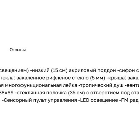
Отзывы
вещением) -низкий (15 см) акриловый поддон -сифон с
текла: закаленное рифленое стекло (5 мм) -крыша: зак
я многофункциональная лейка -тропический душ -вент
8х69 -стеклянная полочка (35 см) с отверстием под ст
и -Сенсорный пульт управления -LED освещение -FM ра