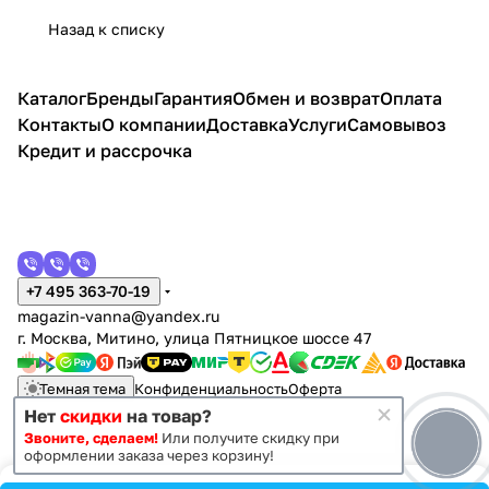
хамам
x85
x80
x80
88
крыши
Назад к списку
Каталог
Бренды
Гарантия
Обмен и возврат
Оплата
Контакты
О компании
Доставка
Услуги
Самовывоз
Кредит и рассрочка
+7 495 363-70-19
magazin-vanna@yandex.ru
г. Москва, Митино, улица Пятницкое шоссе 47
Темная тема
Конфиденциальность
Оферта
Нет
скидки
на товар?
Звоните, сделаем!
Или получите скидку при
© 2011 - 2026 Vanna-vanna.ru
оформлении заказа через корзину!