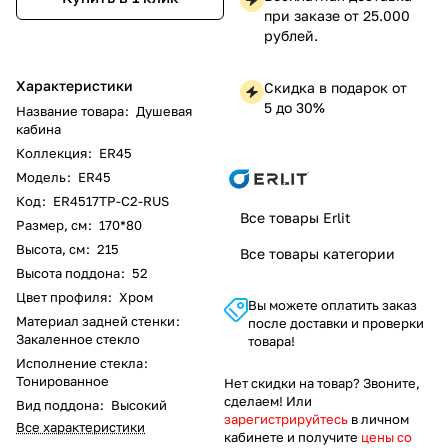
при заказе от 25.000
рублей.
Характеристики
Скидка в подарок от
5 до 30%
Название товара
:
Душевая
кабина
Коллекция
:
ER45
Модель
:
ER45
Код
:
ER4517TP-C2-RUS
Все товары Erlit
Размер, см
:
170*80
Высота, см
:
215
Все товары категории
Высота поддона
:
52
Цвет профиля
:
Хром
Вы можете оплатить заказ
Материал задней стенки
:
после доставки и проверки
Закаленное стекло
товара!
Исполнение стекла
:
Тонированное
Нет скидки на товар? Звоните,
сделаем! Или
Вид поддона
:
Высокий
зарегистрируйтесь
в личном
Все характеристики
кабинете и получите
цены со