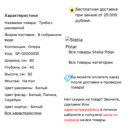
Бесплатная доставка
при заказе от 25.000
Характеристики
рублей.
Название товара
:
Тумба с
раковиной
Форма поставки
:
В собранном
виде
Коллекция
:
Опера
Все товары Stella Polar
Код
:
SP-00000015
Ширина, см
:
80
Все товары категории
Глубина, см
:
43
Высота, см
:
82
Вы можете оплатить заказ
Монтаж
:
На пол
после доставки и проверки
товара!
Цвет раковины
:
Белый
Цвет фасад
:
Белый, Патина,
Нет скидки на товар? Звоните,
Серебро
сделаем! Или
Цвет корпус
:
Белый
зарегистрируйтесь
в личном
Все характеристики
кабинете и получите
цены со
скидкой
на все товары.