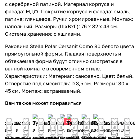
с серебряной патиной. Материал корпуса и
фасада: МДФ. Покрытие корпуса и фасада: эмаль,
патина; глянцевое. Ручки хромированные. Монтаж:
напольный. Размеры (ШхВхГ): 76 х 82 х 43 см.
Система хранения: с ящиками.
Раковина Stella Polar Cersanit Como 80 белого цвета
прямоугольной формы. Гладкая поверхность и
обтекаемая форма будут отлично смотреться в
ванной комнате в современном стиле.
Характеристики: Материал: санфаянс. Цвет: белый.
Отверстие под смеситель: D 3,5 см. Размеры: 80 x
45 см. Монтаж: встраиваемый.
Вам также может понравиться
20%
21 920
22 960
37 791
24 990
28 930
34 663
18 981
15 438
20 534
31 966
₽
₽
₽
₽
₽
₽
₽
₽
₽
₽
27 400
28 700 ₽
41 990 ₽
27 767
40 780
21 090
16 600
22 080
35 518