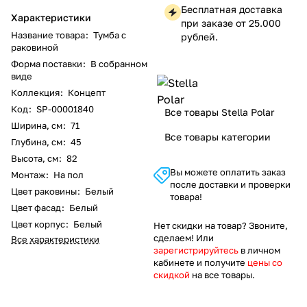
Бесплатная доставка
Характеристики
при заказе от 25.000
Название товара
:
Тумба с
рублей.
раковиной
Форма поставки
:
В собранном
виде
Коллекция
:
Концепт
Код
:
SP-00001840
Все товары Stella Polar
Ширина, см
:
71
Все товары категории
Глубина, см
:
45
Высота, см
:
82
Вы можете оплатить заказ
Монтаж
:
На пол
после доставки и проверки
Цвет раковины
:
Белый
товара!
Цвет фасад
:
Белый
Цвет корпус
:
Белый
Нет скидки на товар? Звоните,
сделаем! Или
Все характеристики
зарегистрируйтесь
в личном
кабинете и получите
цены со
скидкой
на все товары.