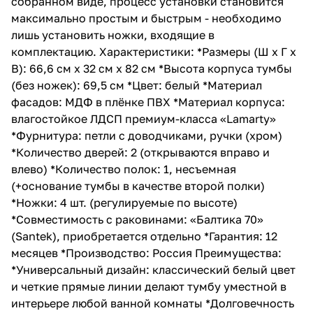
собранном виде, процесс установки становится
максимально простым и быстрым - необходимо
лишь установить ножки, входящие в
комплектацию. Характеристики: *Размеры (Ш x Г x
В): 66,6 см x 32 см x 82 см *Высота корпуса тумбы
(без ножек): 69,5 см *Цвет: белый *Материал
фасадов: МДФ в плёнке ПВХ *Материал корпуса:
влагостойкое ЛДСП премиум-класса «Lamarty»
*Фурнитура: петли с доводчиками, ручки (хром)
*Количество дверей: 2 (открываются вправо и
влево) *Количество полок: 1, несъемная
(+основание тумбы в качестве второй полки)
*Ножки: 4 шт. (регулируемые по высоте)
*Совместимость с раковинами: «Балтика 70»
(Santek), приобретается отдельно *Гарантия: 12
месяцев *Производство: Россия Преимущества:
*Универсальный дизайн: классический белый цвет
и четкие прямые линии делают тумбу уместной в
интерьере любой ванной комнаты *Долговечность