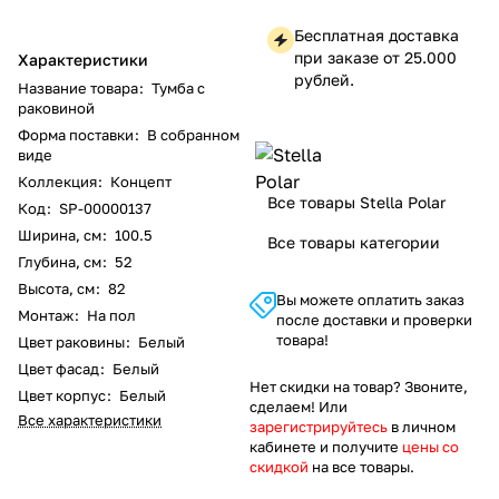
Бесплатная доставка
при заказе от 25.000
Характеристики
рублей.
Название товара
:
Тумба с
раковиной
Форма поставки
:
В собранном
виде
Коллекция
:
Концепт
Все товары Stella Polar
Код
:
SP-00000137
Ширина, см
:
100.5
Все товары категории
Глубина, см
:
52
Высота, см
:
82
Вы можете оплатить заказ
Монтаж
:
На пол
после доставки и проверки
товара!
Цвет раковины
:
Белый
Цвет фасад
:
Белый
Нет скидки на товар? Звоните,
Цвет корпус
:
Белый
сделаем! Или
Все характеристики
зарегистрируйтесь
в личном
кабинете и получите
цены со
скидкой
на все товары.