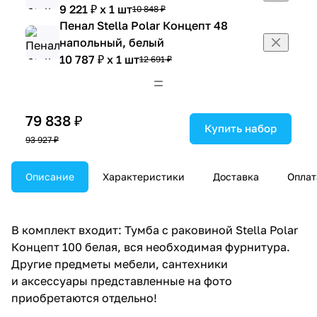
9 221 ₽ x 1 шт
10 848 ₽
Пенал Stella Polar Концепт 48
напольный, белый
10 787 ₽ x 1 шт
12 691 ₽
Пенал Stella Polar Концепт 54
напольный, белый
11 035 ₽ x 1 шт
12 982 ₽
79 838 ₽
Шкаф навесной Stella Polar
Купить набор
93 927 ₽
Концепт 30 L/R универсальный,
угловой, белый
4 884 ₽ x 1 шт
Описание
Характеристики
Доставка
Оплат
5 746 ₽
В комплект входит: Тумба с раковиной Stella Polar
Концепт 100 белая, вся необходимая фурнитура.
Другие предметы мебели, сантехники
и аксессуары представленные на фото
приобретаются отдельно!