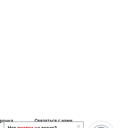
срочка
Связаться с нами
Нет
скидки
на товар?