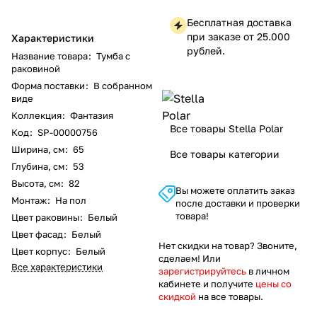
Бесплатная доставка
при заказе от 25.000
Характеристики
рублей.
Название товара
:
Тумба с
раковиной
Форма поставки
:
В собранном
виде
Коллекция
:
Фантазия
Все товары Stella Polar
Код
:
SP-00000756
Ширина, см
:
65
Все товары категории
Глубина, см
:
53
Высота, см
:
82
Вы можете оплатить заказ
Монтаж
:
На пол
после доставки и проверки
товара!
Цвет раковины
:
Белый
Цвет фасад
:
Белый
Нет скидки на товар? Звоните,
Цвет корпус
:
Белый
сделаем! Или
Все характеристики
зарегистрируйтесь
в личном
кабинете и получите
цены со
скидкой
на все товары.